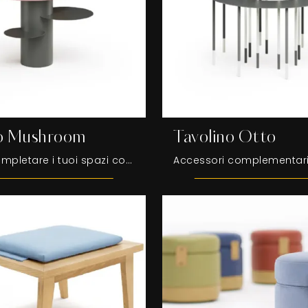
no Mushroom
Tavolino Otto
Desideri completare i tuoi spazi con i Complementi Egoitaliano? Ecco qui differenti modelli di tavolini in metallo come Tavolino Mushroom.