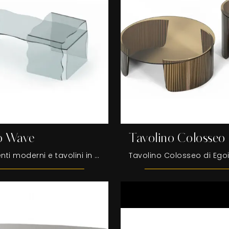
o Wave
Tavolino Colosseo
Complementi moderni e tavolini in vetro: ottieni informazioni sul modello Tavolino Wave di Egoitaliano e potrai arricchire i tuoi spazi.