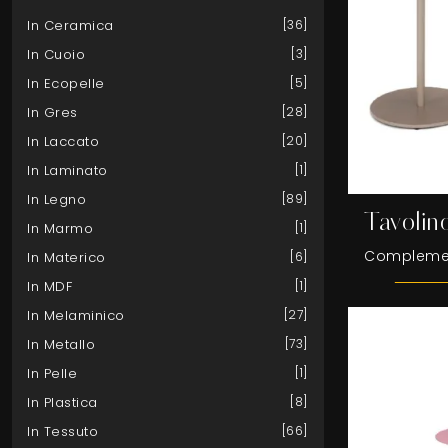
In Ceramica
36
In Cuoio
3
In Ecopelle
5
In Gres
28
In Laccato
20
In Laminato
1
In Legno
89
Tavolin
In Marmo
1
In Materico
6
In MDF
1
In Melaminico
27
In Metallo
73
In Pelle
1
In Plastica
8
In Tessuto
66