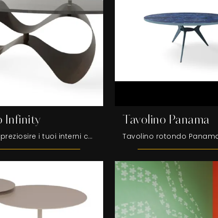
 Infinity
Tavolino Panama
Desideri impreziosire i tuoi interni con i Complementi Egoitaliano? Eccoti molteplici modelli di tavolini in plastica come Tavolino Infinity.