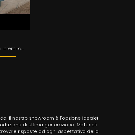
Desideri impreziosire i tuoi interni con i Complementi Egoitaliano? Ecco qui vari modelli di tavolini in metallo come Tavolino Selfy.
redo, il nostro showroom è l'opzione ideale!
roduzione di ultima generazione. Materiali
 trovare risposte ad ogni aspettativa della