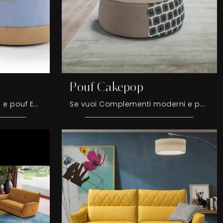
Pouf Cakepop
Accessori complementari e pouf Egoitaliano: scopri come completare i tuoi interni moderni con il modello Pouf Tonder.
Se vuoi Complementi moderni e pouf in tessuto scopri di più sul modello Pouf Cakepop della marca Egoitaliano.