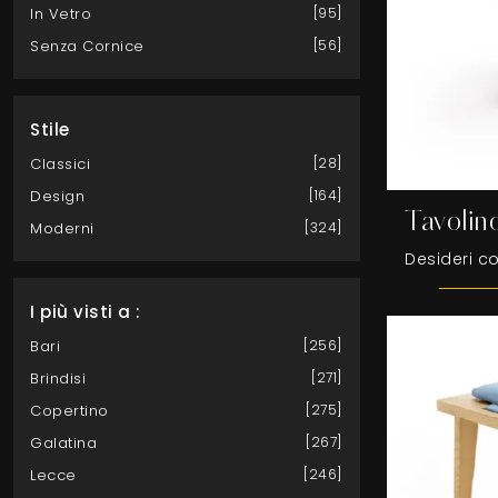
In Vetro
95
Senza Cornice
56
Stile
Classici
28
Design
164
Tavoli
Moderni
324
I più visti a :
Bari
256
Brindisi
271
Copertino
275
Galatina
267
Lecce
246