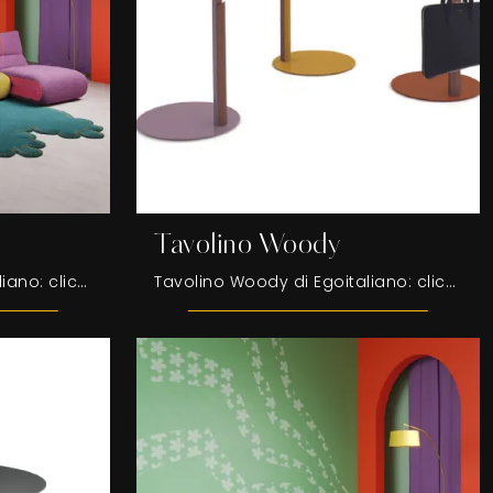
Tavolino Woody
Tappeto Merlino di Egoitaliano: clicca e ottieni informazioni sui Complementi e tappeti design in tessuto del noto e rinomato brand!
Tavolino Woody di Egoitaliano: clicca e scopri di più sui Complementi e tavolini moderni in metallo del noto e conosciuto brand!