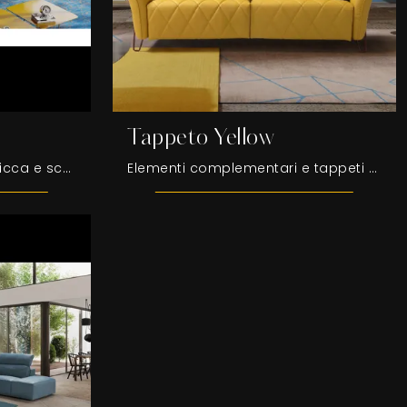
Tappeto Yellow
Pouf Yuki di Egoitaliano: clicca e scopri di più sui Complementi e pouf moderni in tessuto del noto e conosciuto marchio!
Elementi complementari e tappeti Egoitaliano: scopri come arricchire i tuoi interni moderni con il modello Tappeto Yellow.