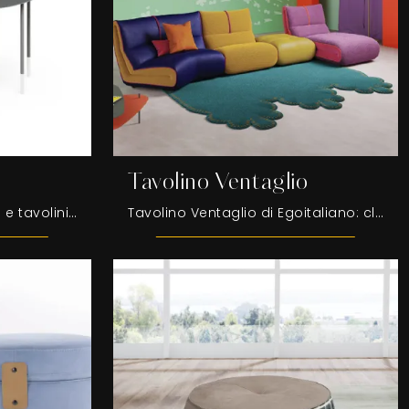
Tavolino Ventaglio
Accessori complementari e tavolini Egoitaliano: scopri come valorizzare i tuoi spazi design con il modello Tavolino Otto.
Tavolino Ventaglio di Egoitaliano: clicca e scopri di più sui Complementi e tavolini moderni in metallo del noto e rinomato marchio!