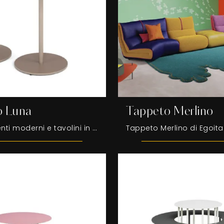
o Luna
Tappeto Merlino
Complementi moderni e tavolini in metallo: scopri di più sul modello Tavolino Luna di Egoitaliano e potrai completare i tuoi spazi.