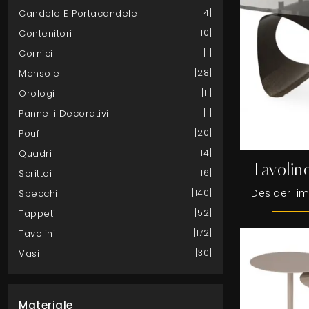
Candele E Portacandele
4
Contenitori
10
Cornici
1
Mensole
28
Orologi
11
Pannelli Decorativi
1
Pouf
20
Quadri
14
Tavolino
Scrittoi
16
Specchi
140
Tappeti
52
Tavolini
172
Vasi
30
Materiale