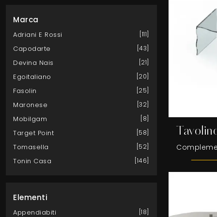
Marca
Adriani E Rossi
111
Capodarte
43
Devina Nais
21
Egoitaliano
20
Fasolin
25
Maronese
32
Mobilgam
8
Tavolin
Target Point
58
Tomasella
52
Tonin Casa
146
Elementi
Appendiabiti
18