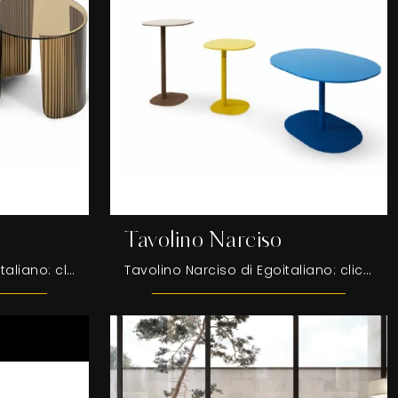
Tavolino Narciso
Tavolino Colosseo di Egoitaliano: clicca e scopri di più sui Complementi e tavolini moderni in vetro del noto e rinomato brand!
Tavolino Narciso di Egoitaliano: clicca e ottieni informazioni sui Complementi e tavolini moderni in plastica del noto e rinomato brand!