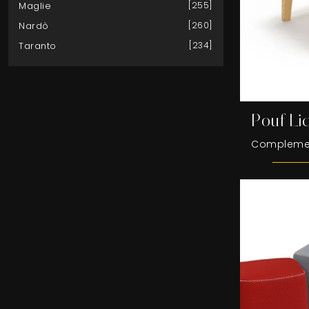
Maglie
255
Nardò
260
Taranto
234
Pouf Li