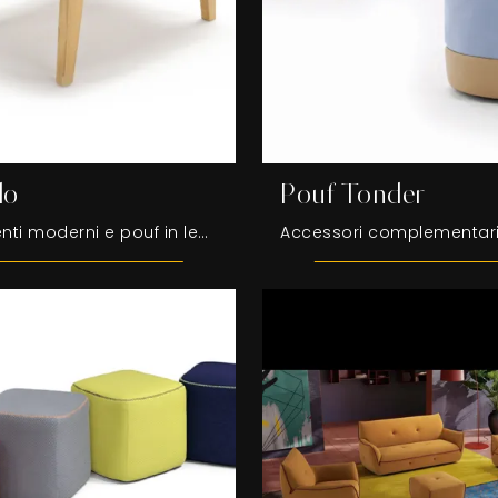
do
Pouf Tonder
Complementi moderni e pouf in legno: ottieni informazioni sul modello Pouf Lido di Egoitaliano e potrai arricchire i tuoi locali.