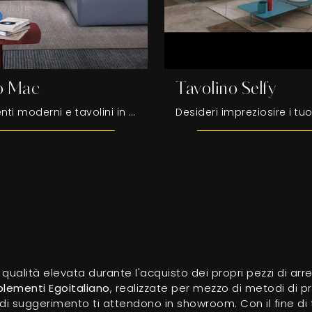
o Mac
Tavolino Selfy
Complementi moderni e tavolini in metallo: scopri di più sul modello Tavolino Mac di Egoitaliano e potrai completare i tuoi locali.
i qualità elevata durante l'acquisto dei propri pezzi di ar
lementi
Egoitaliano
, realizzate per mezzo di metodi di p
pi di suggerimento ti attendono in showroom. Con il fine di