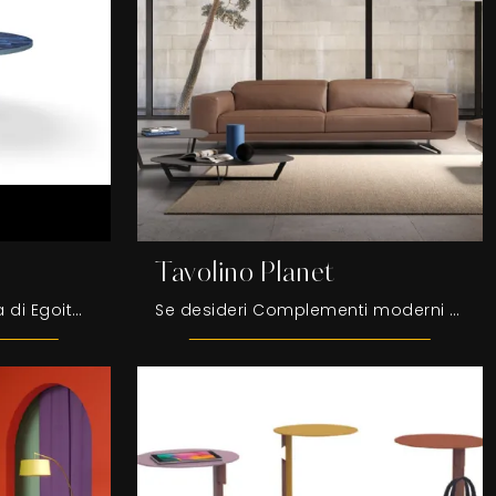
Tavolino Planet
Tavolino rotondo Panama di Egoitaliano: clicca e scopri di più sui Complementi e tavolini moderni in gres del noto e conosciuto brand!
Se desideri Complementi moderni e tavolini in metallo scopri di più sul modello Tavolino Planet del marchio Egoitaliano.