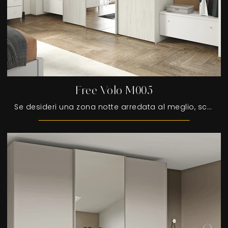
Free Volo M005
Se desideri una zona notte arredata al meglio, scegli l'armadio Free Volo M005 con ante scorrevoli di Colombini Casa!