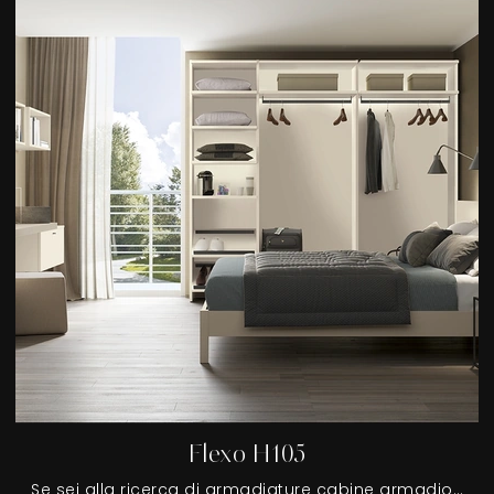
Flexo H105
Se sei alla ricerca di armadiature cabine armadio con ante scorrevoli, clicca e scopri l'armadio Flexo H105 di Colombini Casa in melaminico.