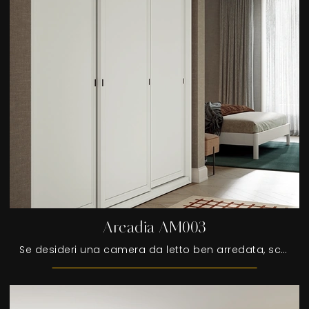
Arcadia AM003
Se desideri una camera da letto ben arredata, scegli l'armadio Arcadia AM003 con ante scorrevoli di Colombini Casa!