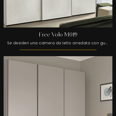
Free Volo M019
Se desideri una camera da letto arredata con gusto, scegli l'armadio Free Volo M019 con ante scorrevoli di Colombini Casa!