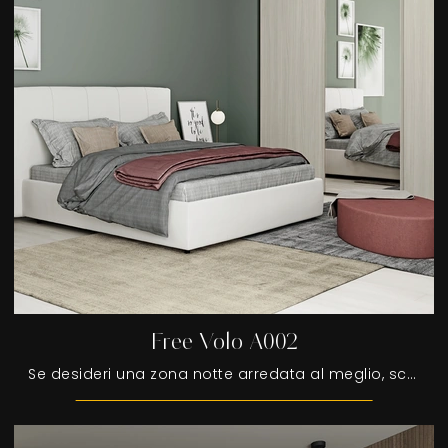
Free Volo A002
Se desideri una zona notte arredata al meglio, scegli l'armadio Free Volo A002 con ante scorrevoli di Colombini Casa!