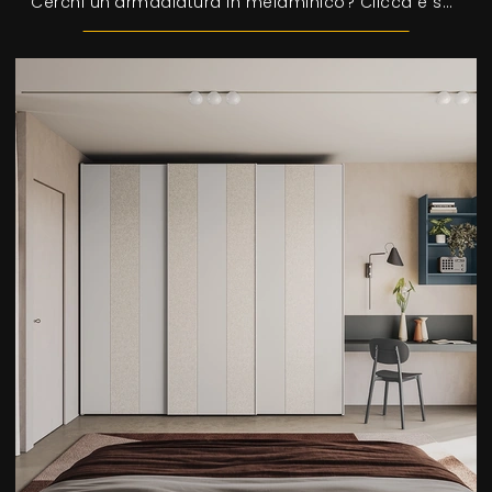
Cerchi un'armadiatura in melaminico? Clicca e scopri armadiature per mansarde con ante battenti di Colombini Casa.