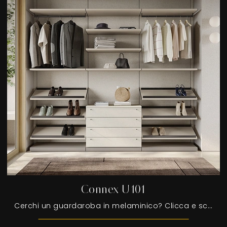
Connex U101
Cerchi un guardaroba in melaminico? Clicca e scopri armadiature cabine armadio con ante scorrevoli di Colombini Casa.