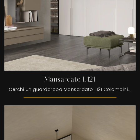
Mansardato L121
Cerchi un guardaroba Mansardato L121 Colombini Casa? Clicca subito! Gli armadi su misura con ante battenti ti aspettano.