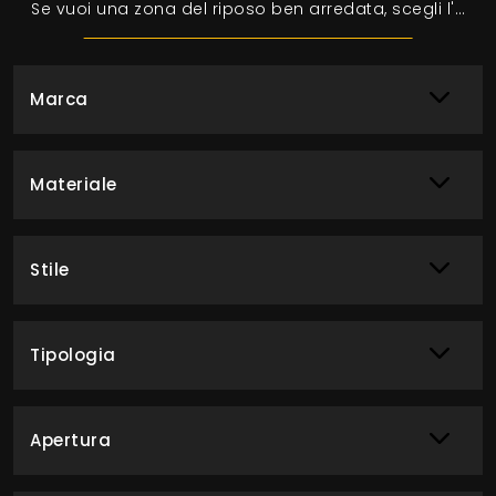
Se vuoi una zona del riposo ben arredata, scegli l'armadio Free Volo A001 con ante scorrevoli di Colombini Casa!
Marca
Materiale
Stile
Tipologia
Apertura