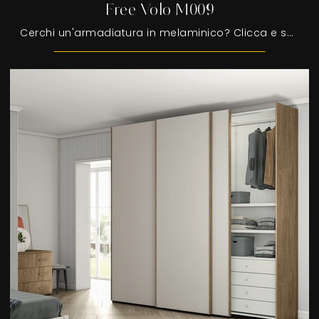
Free Volo M009
Cerchi un'armadiatura in melaminico? Clicca e scopri armadi a muro con ante scorrevoli di Colombini Casa.