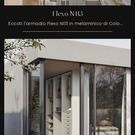
Flexo N113
Eccoti l'armadio Flexo N113 in melaminico di Colombini Casa! Una ricca gamma di armadi cabine armadio con ante battenti.