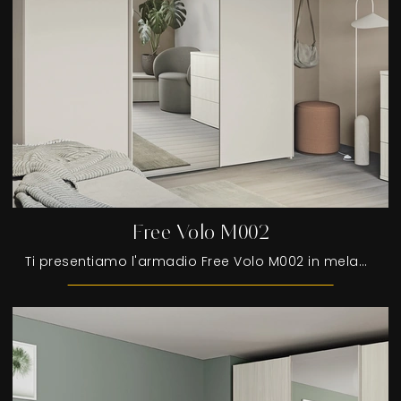
Free Volo M002
Ti presentiamo l'armadio Free Volo M002 in melaminico di Colombini Casa! Un ricco catalogo di armadi a muro con ante scorrevoli.