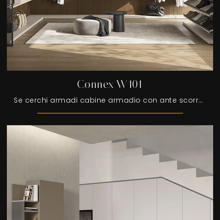
Connex W101
Se cerchi armadi cabine armadio con ante scorrevoli, clicca e scopri l'armadio Connex W101 di Colombini Casa in melaminico.