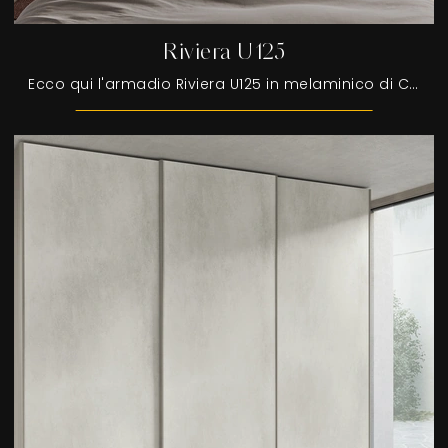
Riviera U125
Ecco qui l'armadio Riviera U125 in melaminico di Colombini Casa! Un ricco catalogo di armadi a muro con ante scorrevoli.