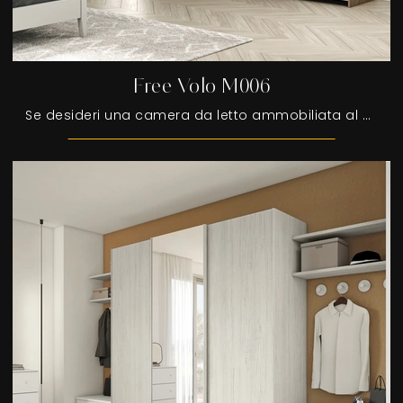
Free Volo M006
Se desideri una camera da letto ammobiliata al meglio, scegli l'armadio Free Volo M006 con ante scorrevoli di Colombini Casa!