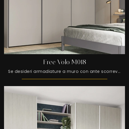
Free Volo M018
Se desideri armadiature a muro con ante scorrevoli, clicca e scopri l'armadio Free Volo M018 di Colombini Casa in melaminico.