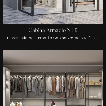
Cabina Armadio N119
Ti presentiamo l'armadio Cabina Armadio N119 in melaminico di Colombini Casa! Una ricca gamma di armadi cabine armadio con ante scorrevoli.