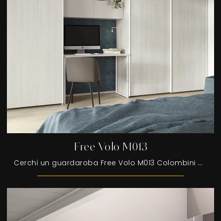
Free Volo M013
Cerchi un guardaroba Free Volo M013 Colombini Casa? Clicca subito! Gli armadi a muro con ante scorrevoli ti aspettano.