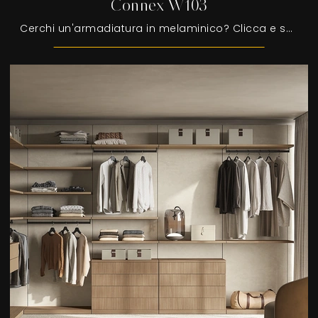
Connex W103
Cerchi un'armadiatura in melaminico? Clicca e scopri armadiature cabine armadio con ante scorrevoli di Colombini Casa.