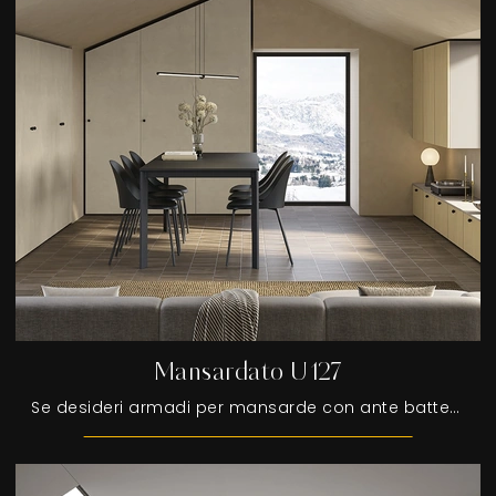
Mansardato U127
Se desideri armadi per mansarde con ante battenti, clicca e scopri l'armadio Mansardato U127 di Colombini Casa in melaminico.