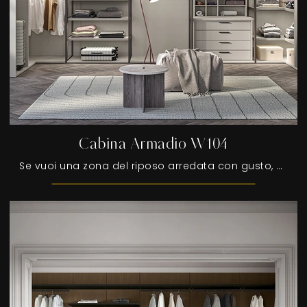
Cabina Armadio W104
Se vuoi una zona del riposo arredata con gusto, scegli l'armadio Cabina Armadio W104 con ante scorrevoli di Colombini Casa!