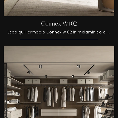
Connex W102
Ecco qui l'armadio Connex W102 in melaminico di Colombini Casa! Una ricca gamma di armadi cabine armadio con ante scorrevoli.