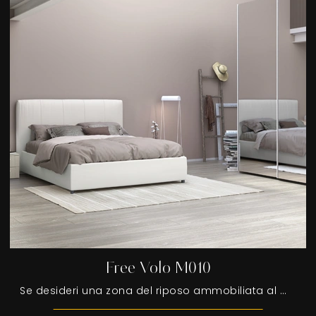
Free Volo M010
Se desideri una zona del riposo ammobiliata al meglio, scegli l'armadio Free Volo M010 con ante scorrevoli di Colombini Casa!