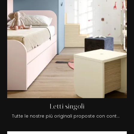
Letti singoli
Tutte le nostre più originali proposte con contenitore, letto estraibile, testiera e giroletto imbottiti sono a misura di bambini e ragazzi e di ottima fattura.