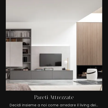
Pareti Attrezzate
Decidi insieme a noi come arredare il living dei tuoi desideri: con le nostre Pareti Attrezzate di charme, a terra o sospese se lo spazio non è generoso, ottimizzerai gli spazi disponibili arricchendone l'estetica.