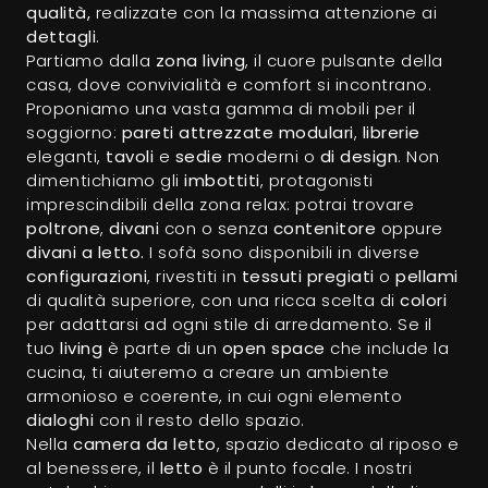
qualità,
realizzate con la massima attenzione ai
dettagli
.
Partiamo dalla
zona living
, il cuore pulsante della
casa, dove convivialità e comfort si incontrano.
Proponiamo una vasta gamma di mobili per il
soggiorno:
pareti attrezzate modulari
,
librerie
eleganti,
tavoli
e
sedie
moderni o
di design
. Non
dimentichiamo gli
imbottiti
, protagonisti
imprescindibili della zona relax: potrai trovare
poltrone
,
divani
con o senza
contenitore
oppure
divani a letto.
I sofà sono disponibili in diverse
configurazioni
, rivestiti in
tessuti pregiati
o
pellami
di qualità superiore, con una ricca scelta di
colori
per adattarsi ad ogni stile di arredamento. Se il
tuo
living
è parte di un
open space
che include la
cucina, ti aiuteremo a creare un ambiente
armonioso e coerente, in cui ogni elemento
dialoghi
con il resto dello spazio.
Nella
camera da letto
, spazio dedicato al riposo e
al benessere, il
letto
è il punto focale. I nostri