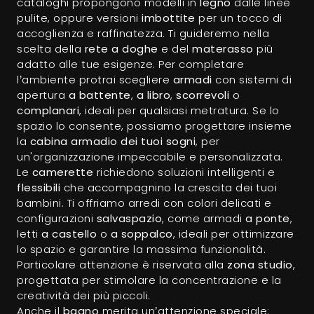
cataloghi propongono modelli in
legno
dalle linee
pulite, oppure versioni
imbottite
per un tocco di
accoglienza e raffinatezza. Ti guideremo nella
scelta della
rete a doghe
e del
materasso
più
adatto alle tue esigenze. Per completare
l’ambiente protrai scegliere
armadi
con sistemi di
apertura
a battente
,
a libro
,
scorrevoli
o
complanari
, ideali per qualsiasi metratura. Se lo
spazio lo consente, possiamo progettare insieme
la
cabina armadio dei tuoi sogni
, per
un'organizzazione impeccabile e personalizzata.
Le
camerette
richiedono soluzioni intelligenti e
flessibili
che accompagnino la crescita dei tuoi
bambini. Ti offriamo arredi con colori delicati e
configurazioni
salvaspazio
, come armadi
a ponte
,
letti
a castello
o
a soppalco
, ideali per ottimizzare
lo spazio e garantire la massima funzionalità.
Particolare attenzione è riservata alla
zona studio
,
progettata per stimolare la concentrazione e la
creatività dei più piccoli.
Anche il
bagno
merita un’attenzione speciale: