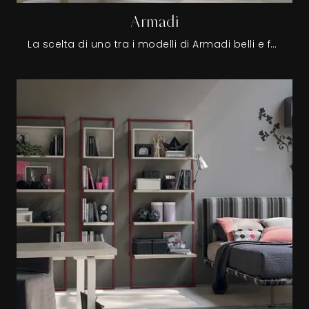
Armadi
La scelta di uno tra i modelli di Armadi belli e funzionali che proponiamo ti permetterà di avere in camera un pratico spazio in cui organizzare lenzuola, piumini, vestiti e oggettistica assortita.