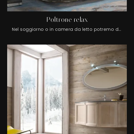
Poltrone relax
Nel soggiorno o in camera da letto potremo disporre la poltrona in svariati modi, così come scegliere abbinamenti con pouf, divani o altri accessori.