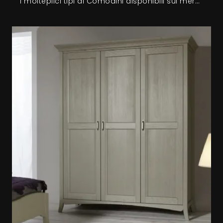
I molteplici tipi di Comodini disponibili sul mercato possono essere comprati seguendo una certa linea stilistica o possono essere abbinati a arredi realizzati in finiture appositamente contrastanti.