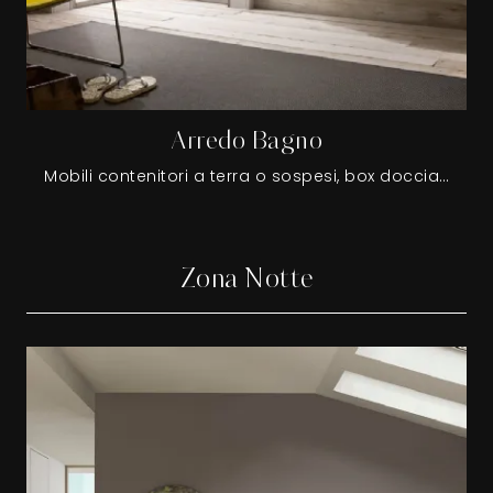
Arredo Bagno
Mobili contenitori a terra o sospesi, box doccia, vasche da bagno, wc e bidet, accessori bagno rientrano nella ricca linea di Arredo Bagno di grande qualità che proponiamo nel nostro showroom.
Zona Notte