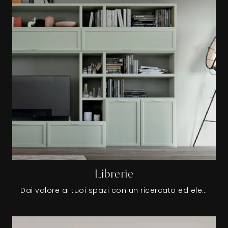
Librerie
Dai valore ai tuoi spazi con un ricercato ed elegante modello di libreria, in showroom troverai solo le più esclusive composizioni in commercio, ideali per organizzare al meglio gli ambienti impreziosendoli.