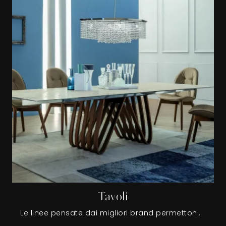
Tavoli
Le linee pensate dai migliori brand permettono di scegliere tra Tavoli rotondi, ovali o squadrati; anche per quanto concerne i materiali, le opzioni possibili sono varie: legno, vetro, metallo e pietra.