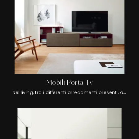
Mobili Porta Tv
Nel living, tra i differenti arredamenti presenti, assume una certa rilevanza il porta tv: è un supporto per i dispositivi multimediali, dunque aiuta a organizzare al meglio gli spazi con praticità e design.