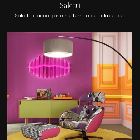
Salotti
I Salotti ci accolgono nel tempo del relax e dello svago quotidiano: gli imbottiti devono essere sempre comodi e in grado di garantire il giusto sostegno al corpo, ma devono anche essere di forte impatto decorativo.