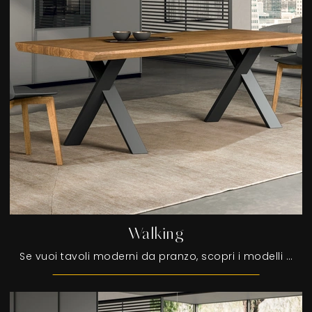
Walking
Se vuoi tavoli moderni da pranzo, scopri i modelli allungabili di FGF Mobili: clicca e scopri il modello Walking in legno.