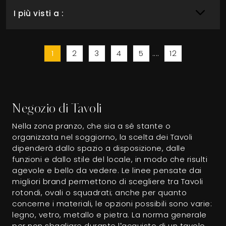
I più visti a :
1
2
3
4
5
....
12
Negozio di Tavoli
Nella zona pranzo, che sia a sé stante o
organizzata nel soggiorno, la scelta dei Tavoli
dipenderà dallo spazio a disposizione, dalle
funzioni e dallo stile del locale, in modo che risulti
agevole e bello da vedere. Le linee pensate dai
migliori brand permettono di scegliere tra Tavoli
rotondi, ovali o squadrati; anche per quanto
concerne i materiali, le opzioni possibili sono varie:
legno, vetro, metallo e pietra. La norma generale
per non sbagliare durante l’acquisto di un tavolo