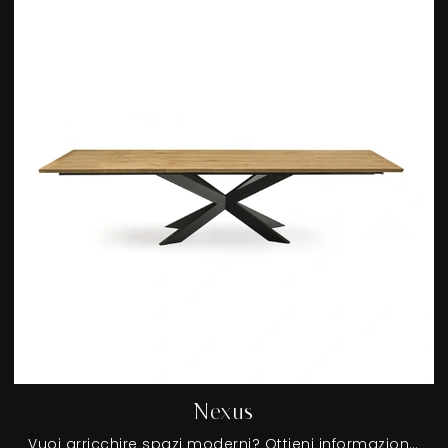
Nexus
Vuoi arricchire spazi moderni? Ottieni informazioni sui tavoli moderni allungabili: il modello da pranzo Nexus ti sta aspettando.