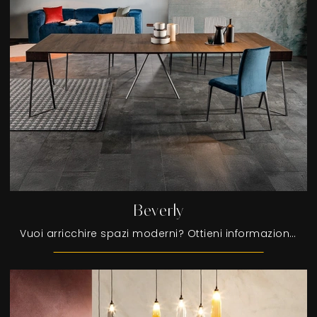
Beverly
Vuoi arricchire spazi moderni? Ottieni informazioni sui tavoli moderni consolle: il modello da pranzo Beverly ti attende.