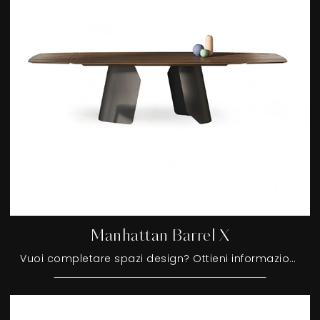
Manhattan Barrel X
Vuoi completare spazi design? Ottieni informazioni sui tavoli design allungabili: il modello da pranzo Manhattan Barrel X ti sta aspettando.