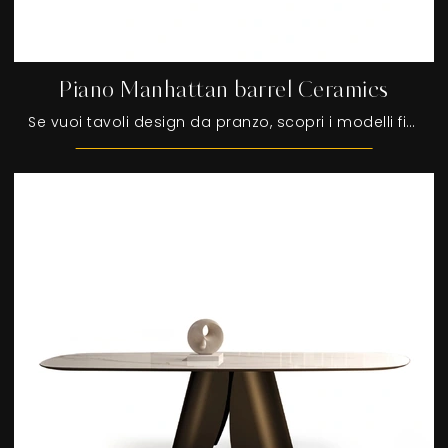
Piano Manhattan barrel Ceramics
Se vuoi tavoli design da pranzo, scopri i modelli fissi di Devina Nais: clicca e scopri il modello Piano Manhattan barrel Ceramics in ceramica.