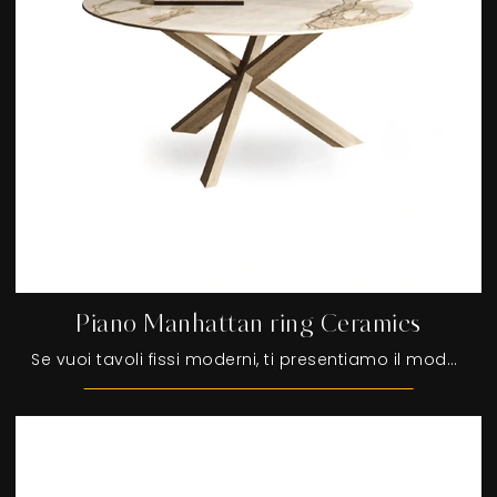
Piano Manhattan ring Ceramics
Se vuoi tavoli fissi moderni, ti presentiamo il modello da pranzo in ceramica Piano Manhattan ring Ceramics del brand Devina Nais.