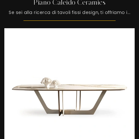
Piano Caleido Ceramics
Se sei alla ricerca di tavoli fissi design, ti offriamo il modello da pranzo in ceramica Piano Caleido Ceramics dell'azienda Devina Nais.