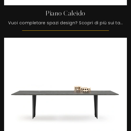
Piano Caleido
Vuoi completare spazi design? Scopri di più sui tavoli design fissi: il modello da pranzo Piano Caleido ti sta aspettando.