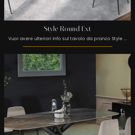
Style Round Ext
Vuoi avere ulteriori info sul tavolo da pranzo Style Round Ext di Tonin Casa? Clicca e ottieni informazioni sui modelli allungabili della marca.