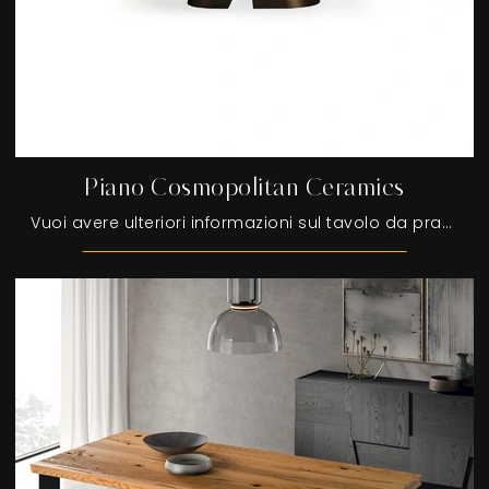
Piano Cosmopolitan Ceramics
Vuoi avere ulteriori informazioni sul tavolo da pranzo Piano Cosmopolitan Ceramics di Devina Nais? Clicca e scopri di più sui modelli fissi ...