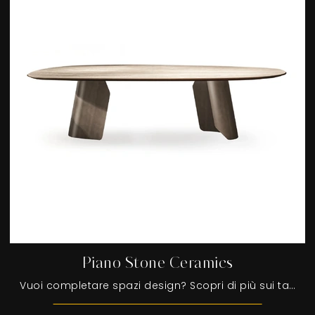
Piano Stone Ceramics
Vuoi completare spazi design? Scopri di più sui tavoli design fissi: il modello da pranzo Piano Stone Ceramics ti sta aspettando.