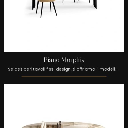
Piano Morphis
Se desideri tavoli fissi design, ti offriamo il modello da pranzo in legno Piano Morphis dell'azienda Devina Nais.