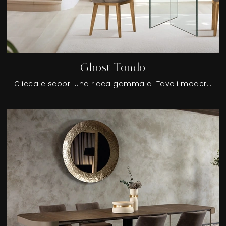
Ghost Tondo
Clicca e scopri una ricca gamma di Tavoli moderni fissi da pranzo! Il modello Ghost Tondo di FGF Mobili ti sta aspettando.