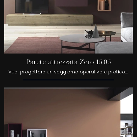
Parete attrezzata Zero 16 06
Vuoi progettare un soggiorno operativo e pratico? Ti offriamo la parete attrezzata Parete attrezzata Zero 16 06 Devina Nais dalle linee decise ...