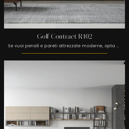
Golf Contract R102
Se vuoi pensili e pareti attrezzate moderne, opta per il modello Golf Contract R102 di Colombini Casa: clicca e ottieni informazioni!