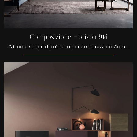
Composizione Horizon 914
Clicca e scopri di più sulla parete attrezzata Composizione Horizon 914 dell'azienda Mobilgam: è la soluzione dalle linee moderne ideale per te.