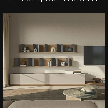
Pareti attrezzate e pensili Colombini Casa: clicca e scopri il modello Night & Day L113 e potrai completare stanze moderne di ogni tipo.