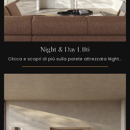
Night & Day L116
Clicca e scopri di più sulla parete attrezzata Night & Day L116 della marca Colombini Casa: è la soluzione dalle linee moderne perfetta per te.