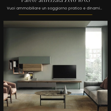
Parete attrezzata Zero 16 03
Vuoi ammobiliare un soggiorno pratico e dinamico? Ecco a te la parete attrezzata Parete attrezzata Zero 16 03 Devina Nais dalle linee decise moderne.