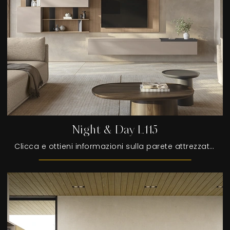
Night & Day L115
Clicca e ottieni informazioni sulla parete attrezzata Night & Day L115 della firma Colombini Casa: è la soluzione dalle linee moderne perfetta per te.