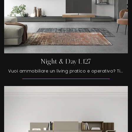
Night & Day L127
Vuoi ammobiliare un living pratico e operativo? Ti offriamo la parete attrezzata Night & Day L127 Colombini Casa dalle linee decise moderne.