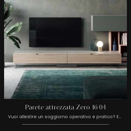
Parete attrezzata Zero 16 04
Vuoi allestire un soggiorno operativo e pratico? Ecco a te la parete attrezzata Parete attrezzata Zero 16 04 Devina Nais dalle linee decise moderne.