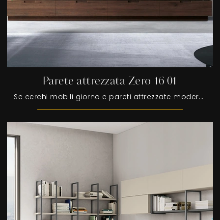
Parete attrezzata Zero 16 01
Se cerchi mobili giorno e pareti attrezzate moderne, prediligi il modello Parete attrezzata Zero 16 01 di Devina Nais: clicca e ottieni informazioni!