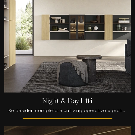
Night & Day L114
Se desideri completare un living operativo e pratico dalle linee moderne, ti presentiamo la parete attrezzata Night & Day L114 Colombini Casa.