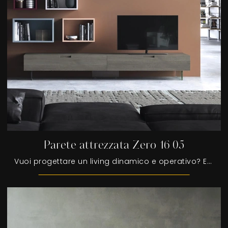
Parete attrezzata Zero 16 05
Vuoi progettare un living dinamico e operativo? Ecco a te la parete attrezzata Parete attrezzata Zero 16 05 Devina Nais dalle linee decise moderne.