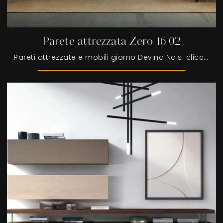
Parete attrezzata Zero 16 02
Pareti attrezzate e mobili giorno Devina Nais: clicca e scopri il modello Parete attrezzata Zero 16 02 e potrai completare stanze moderne di ogni ...