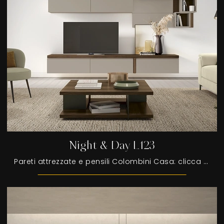
Night & Day L123
Pareti attrezzate e pensili Colombini Casa: clicca e scopri il modello Night & Day L123 e potrai impreziosire stanze moderne di ogni tipo.