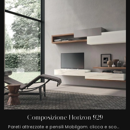
Composizione Horizon 929
Pareti attrezzate e pensili Mobilgam: clicca e scopri il modello Composizione Horizon 929 e potrai impreziosire stanze moderne di ogni tipo.