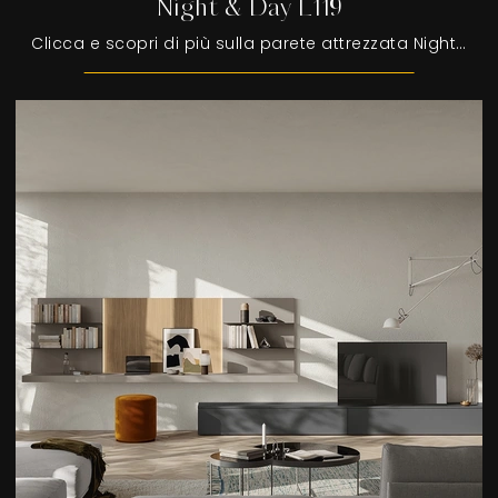
Night & Day L119
Clicca e scopri di più sulla parete attrezzata Night & Day L119 del brand Colombini Casa: è la soluzione dalle linee moderne ideale per te.