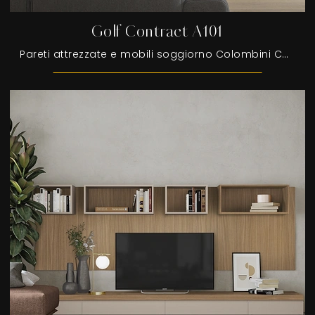
Golf Contract A101
Pareti attrezzate e mobili soggiorno Colombini Casa: clicca e scopri il modello Golf Contract A101 e potrai valorizzare stanze moderne di ogni genere.