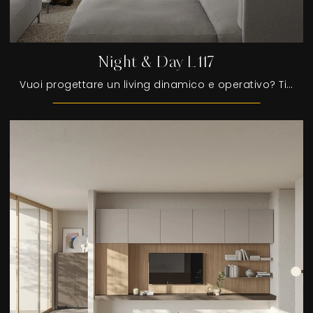
Night & Day L117
Vuoi progettare un living dinamico e operativo? Ti offriamo la parete attrezzata Night & Day L117 Colombini Casa dalle linee decise moderne.