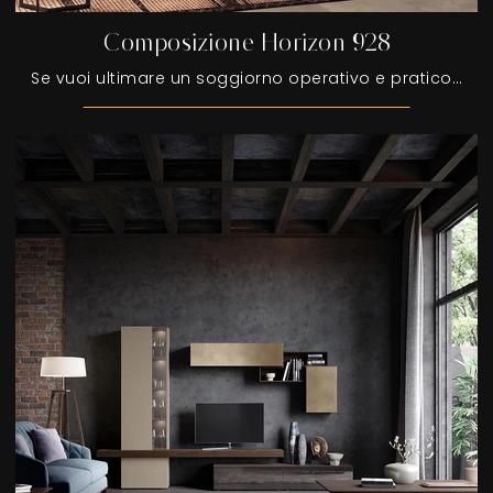
Composizione Horizon 928
Se vuoi ultimare un soggiorno operativo e pratico dalle linee moderne, ti presentiamo la parete attrezzata Composizione Horizon 928 Mobilgam.