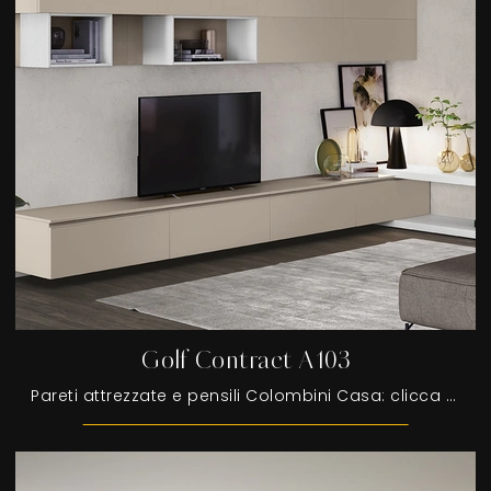
Golf Contract A103
Pareti attrezzate e pensili Colombini Casa: clicca e scopri il modello Golf Contract A103 e potrai valorizzare stanze moderne di ogni genere.