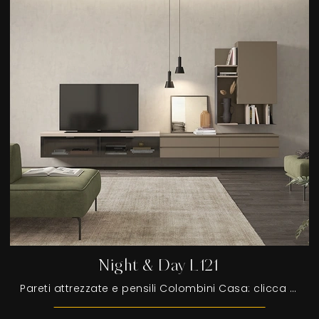
Night & Day L121
Pareti attrezzate e pensili Colombini Casa: clicca e scopri il modello Night & Day L121 e potrai valorizzare stanze moderne di ogni tipo.