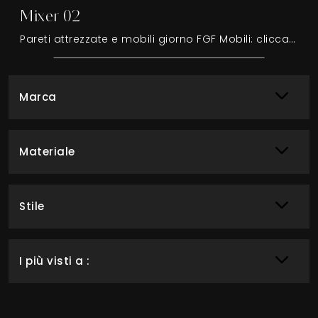
Mixer 02
Pareti attrezzate e mobili giorno FGF Mobili: clicca e scopri il modello Mixer 02 e potrai completare stanze moderne di ogni tipo.
Marca
Materiale
Stile
I più visti a :