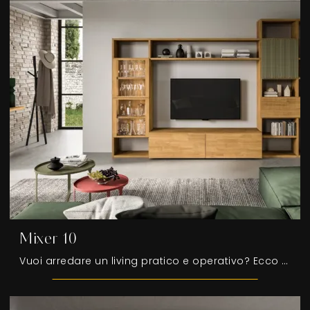
Mixer 10
Vuoi arredare un living pratico e operativo? Ecco a te la parete attrezzata Mixer 10 FGF Mobili dalle linee decise moderne.