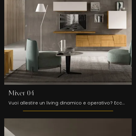
Mixer 04
Vuoi allestire un living dinamico e operativo? Ecco a te la parete attrezzata Mixer 04 FGF Mobili dalle linee decise moderne.