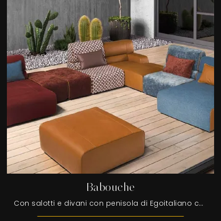
Babouche
Con salotti e divani con penisola di Egoitaliano come il modello Babouche in tessuto, potrai ultimare il tuo concept d'arredo.