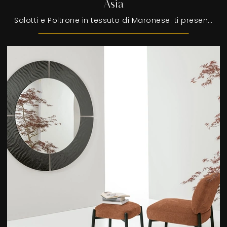
Asia
Salotti e Poltrone in tessuto di Maronese: ti presentiamo il modello Asia in tessuto per impreziosire i tuoi spazi.