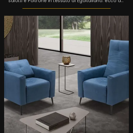
Salotti e Poltrone in tessuto di Egoitaliano: ecco a te il modello Yuki in tessuto per arricchire i tuoi spazi.