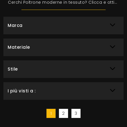
Cerchi Poltrone moderne in tessuto? Clicca e ottieni informazioni sul modello Vanessa di Tomasella.
Marca
Materiale
Stile
I più visti a :
1
2
3