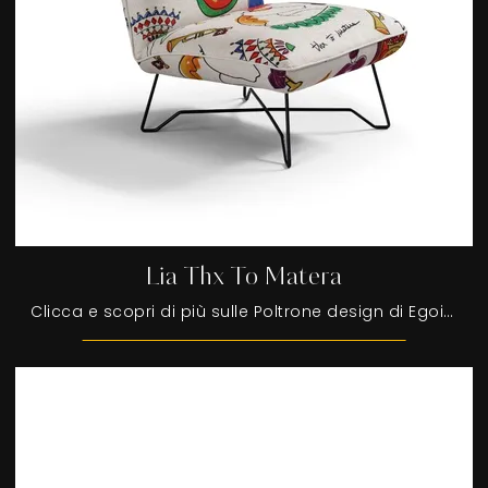
Lia Thx To Matera
Clicca e scopri di più sulle Poltrone design di Egoitaliano! Molteplici modelli in tessuto, come Lia Thx To Matera, ti aspettano.