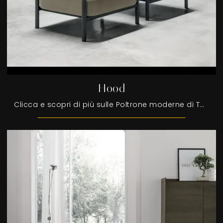
Hood
Clicca e scopri di più sulle Poltrone moderne di Tomasella! Differenti modelli in tessuto, come Hood, ti aspettano.