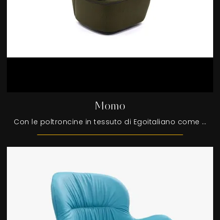
Momo
Con le poltroncine in tessuto di Egoitaliano come il modello Momo potrai completare il tuo progetto d'arredo.