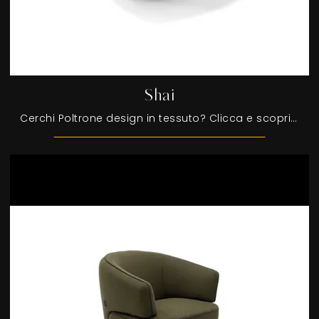
Shai
Cerchi Poltrone design in tessuto? Clicca e scopri di più sul modello Shai di Egoitaliano.