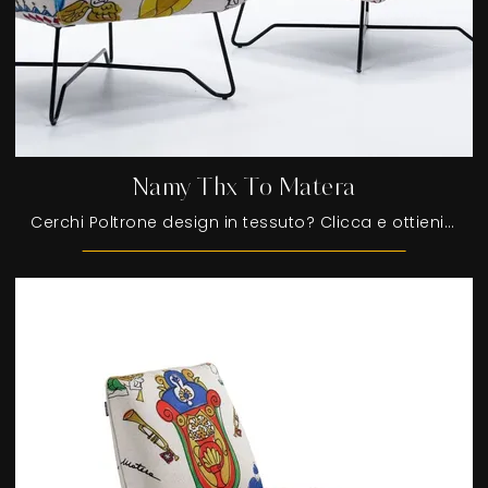
Namy Thx To Matera
Cerchi Poltrone design in tessuto? Clicca e ottieni informazioni sul modello Namy Thx To Matera di Egoitaliano.