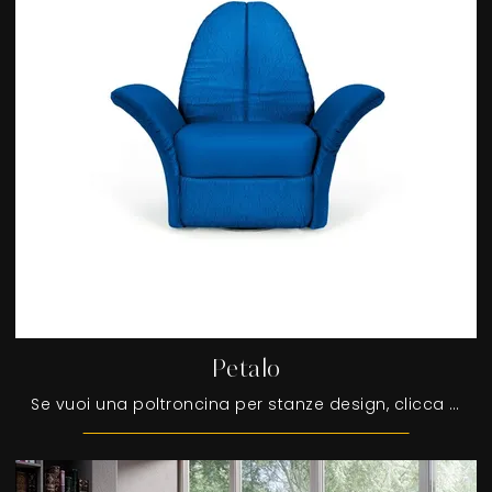
Petalo
Se vuoi una poltroncina per stanze design, clicca e leggi di più sul modello Petalo in tessuto della marca Egoitaliano.