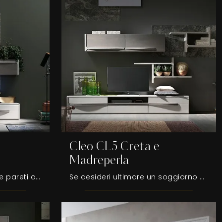
Cleo CL5 Creta e
Madreperla
Se desideri mobili giorno e pareti attrezzate moderne, scegli il modello Cleo CL1 Creta e Madreperla di Fasolin: clicca e scopri di più!
Se desideri ultimare un soggiorno dinamico e operativo dalle linee moderne, ti presentiamo la parete attrezzata Cleo CL5 Creta e Madreperla Fasolin.