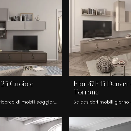
F25 Cuoio e
Flor 47F15 Denver 
l
Torrone
Se sei alla ricerca di mobili soggiorno e pareti attrezzate moderne, prediligi il modello Flor 47F25 Cuoio e Chantal di Fasolin: clicca e ottieni ...