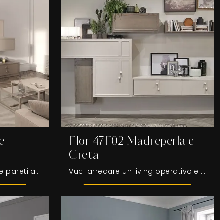
e
Flor 47F02 Madreperla e
Creta
Se desideri mobili giorno e pareti attrezzate moderne, opta per il modello Flor 47F15 Denver e Torrone di Fasolin: clicca e ottieni informazioni!
Vuoi arredare un living operativo e pratico? Ti presentiamo la parete attrezzata Flor 47F02 Madreperla e Creta Fasolin dalle forme decise moderne.