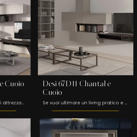
e Cuoio
Desi 67D11 Chantal e
Cuoio
Se desideri pensili e pareti attrezzate moderne, opta per il modello Desi 67D13 Torrone Cuoio e Antracite di Fasolin: clicca e ottieni informazioni!
Se vuoi ultimare un living pratico e dinamico dalle linee moderne, ti offriamo la parete attrezzata Desi 67D11 Chantal e Cuoio Fasolin.