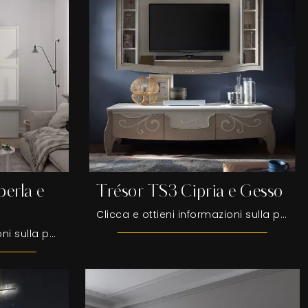
erla e
Trésor TS3 Cipria e Gesso
Clicca e ottieni informazioni sulla parete attrezzata Trésor TS3 Cipria e Gesso della firma Fasolin: è la soluzione dalle linee moderne ideale per te.
Clicca e ottieni informazioni sulla parete attrezzata Desi 67D05 Madreperla e Bianco Puro dell'azienda Fasolin: è la soluzione dalle linee moderne ...