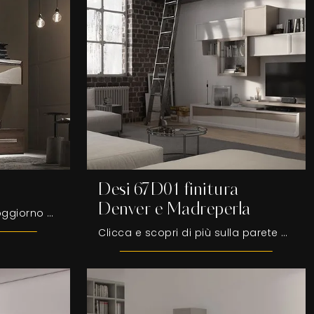
Desi 67D01 finitura
Denver e Madreperla
Se desideri ultimare un soggiorno operativo e pratico dalle linee moderne, ecco a te la parete attrezzata Cleo Fasolin.
Clicca e scopri di più sulla parete attrezzata Desi 67D01 finitura Denver e Madreperla del marchio Fasolin: è la soluzione dalle linee moderne ideale ...