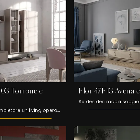
F03 Torrone e
Flor 47F13 Avena 
Se vuoi completare un living operativo e pratico dalle linee moderne, ti offriamo la parete attrezzata Flor 47F03 Torrone e Denver Fasolin.