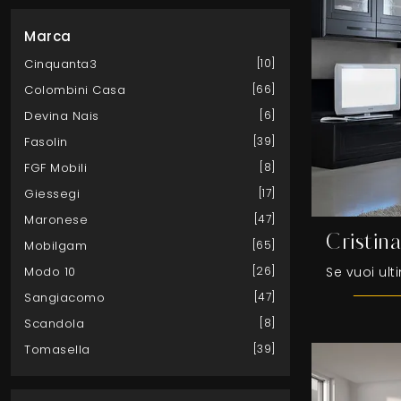
Marca
Cinquanta3
10
Colombini Casa
66
Devina Nais
6
Fasolin
39
FGF Mobili
8
Giessegi
17
Maronese
47
Cristina
Mobilgam
65
Modo 10
26
Sangiacomo
47
Scandola
8
Tomasella
39