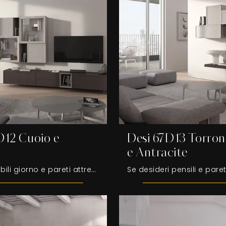
D12 Cuoio e
Desi 67D13 Torron
l
e Antracite
Se vuoi mobili giorno e pareti attrezzate moderne, scegli il modello Desi 67D12 Cuoio e Chantal di Fasolin: clicca e scopri di più!