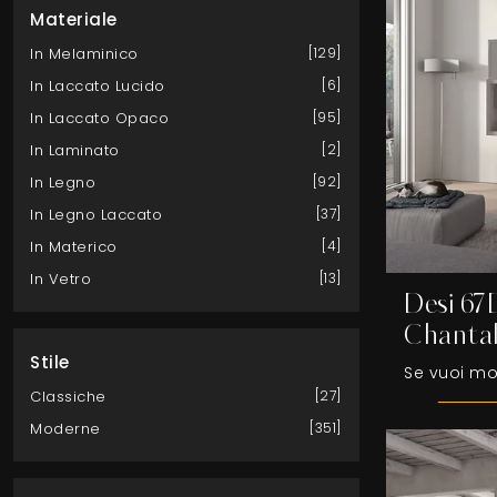
Materiale
In Melaminico
129
In Laccato Lucido
6
In Laccato Opaco
95
In Laminato
2
In Legno
92
In Legno Laccato
37
In Materico
4
In Vetro
13
Desi 67
Chanta
Stile
Classiche
27
Moderne
351