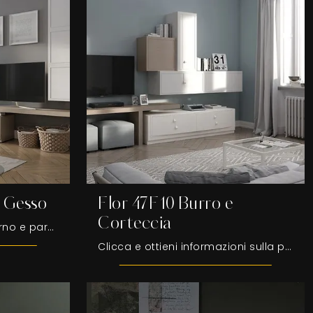
e Gesso
Flor 47F10 Burro e
Corteccia
Se desideri mobili soggiorno e pareti attrezzate moderne, opta per il modello Flor 47F13 Avena e Gesso di Fasolin: clicca e ottieni informazioni!
Clicca e ottieni informazioni sulla parete attrezzata Flor 47F10 Burro e Corteccia dell'azienda Fasolin: è la soluzione dalle linee moderne ideale ...