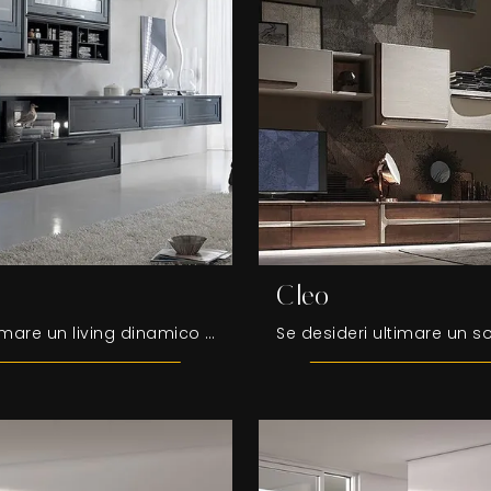
Cleo
Se vuoi ultimare un living dinamico e operativo dalle linee moderne, ecco a te la parete attrezzata Cristina Fasolin.