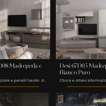
D08 Madreperla e
Desi 67D05 Madrep
Bianco Puro
Pareti attrezzate e pensili Fasolin: clicca e scopri il modello Desi 67D08 Madreperla e Creta e potrai impreziosire stanze moderne di ogni tipo.