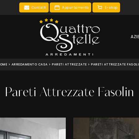
Contatti
Appuntamento
E-shop
AZI
OME
>
ARREDAMENTO CASA
>
PARETI ATTREZZATE
>
PARETI ATTREZZATE FASOL
Pareti Attrezzate Fasolin