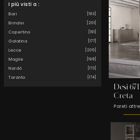
I più visti a :
Bari
193
Brindisi
201
Copertino
191
Galatina
177
Lecce
205
Maglie
198
Nardò
173
Taranto
174
Desi 67
Creta