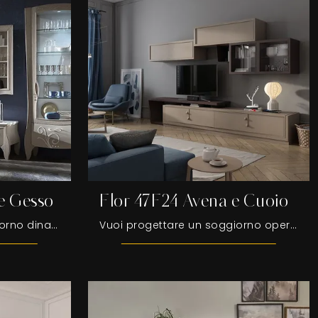
e Gesso
Flor 47F24 Avena e Cuoio
Se vuoi ultimare un soggiorno dinamico e operativo dalle linee classiche, ti offriamo la parete attrezzata Trésor TS1 Cipria e Gesso Fasolin.
Vuoi progettare un soggiorno operativo e pratico? Ti offriamo la parete attrezzata Flor 47F24 Avena e Cuoio Fasolin dalle forme decise moderne.