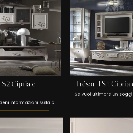
TS2 Cipria e
Trésor TS1 Cipria 
Clicca e ottieni informazioni sulla parete attrezzata Trésor TS2 Cipria e Denver della marca Fasolin: è la soluzione dalle linee classiche ideale per ...