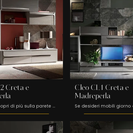
2 Creta e
Cleo CL1 Creta e
rla
Madreperla
Clicca e scopri di più sulla parete attrezzata Cleo CL2 Creta e Madreperla del marchio Fasolin: è la soluzione dalle linee moderne perfetta per te.