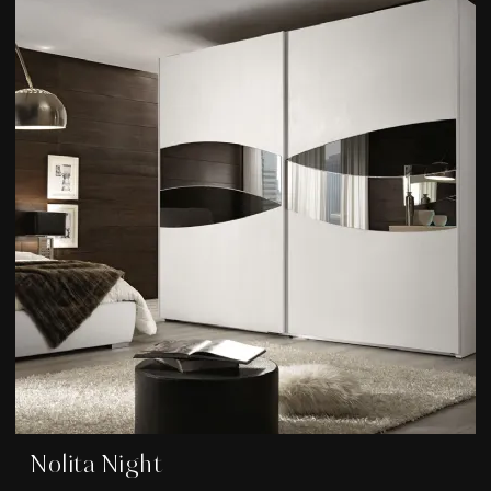
Nolita Night