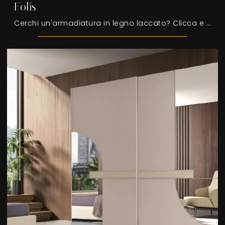
Folis
Cerchi un'armadiatura in legno laccato? Clicca e scopri armadiature a muro con ante scorrevoli di RTL Mobili.