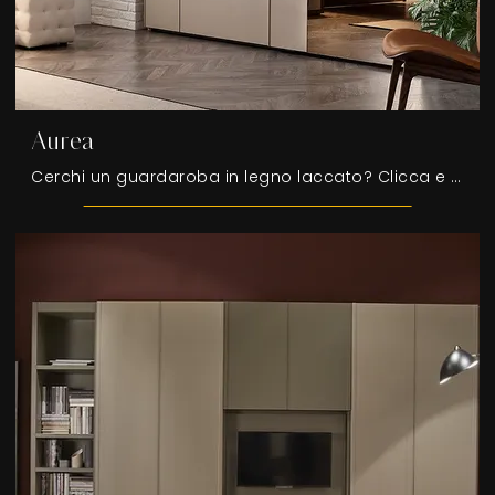
Aurea
Cerchi un guardaroba in legno laccato? Clicca e scopri armadiature a muro con ante scorrevoli di Fasolin.