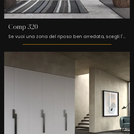
Comp 320
Se vuoi una zona del riposo ben arredata, scegli l'armadio Comp 320 con ante scorrevoli di Mobilgam!