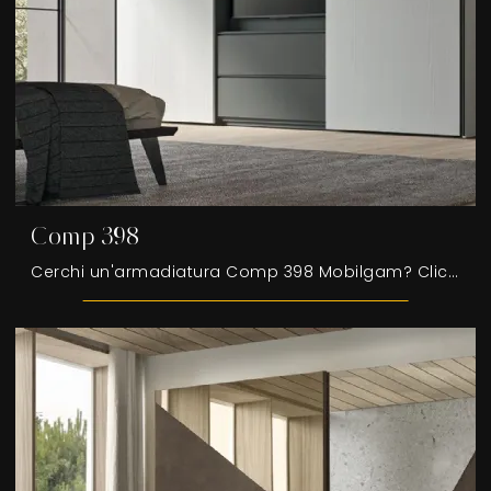
Comp 398
Cerchi un'armadiatura Comp 398 Mobilgam? Clicca subito! Gli armadi a muro con ante scorrevoli ti attendono.