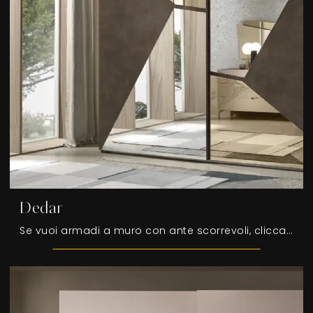
Dedar
Se vuoi armadi a muro con ante scorrevoli, clicca e scopri l'armadio Dedar di RTL Mobili in legno laccato.