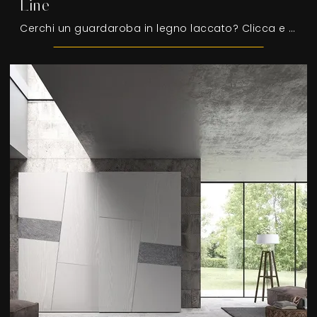
Line
Cerchi un guardaroba in legno laccato? Clicca e scopri armadiature a muro con ante battenti di Fasolin.