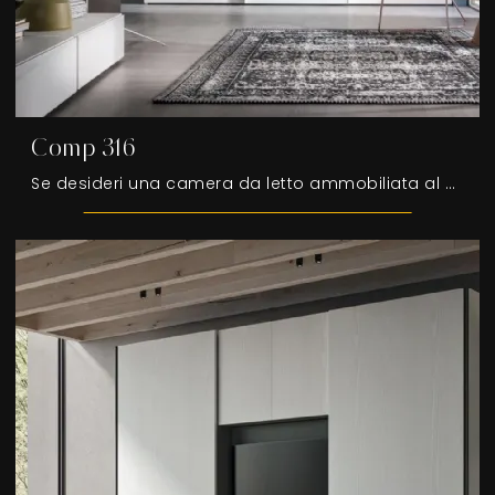
Comp 316
Se desideri una camera da letto ammobiliata al meglio, scegli l'armadio Comp 316 con ante scorrevoli di Mobilgam!