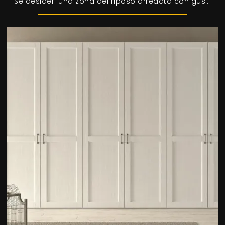
Se desideri una zona del riposo arredata con gusto, scegli l'armadio AB05 Battente con ante battenti di Scandola!