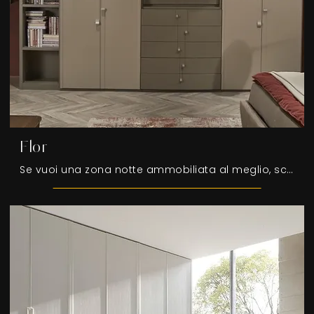
Flor
Se vuoi una zona notte ammobiliata al meglio, scegli l'armadio Flor con ante battenti di Fasolin!