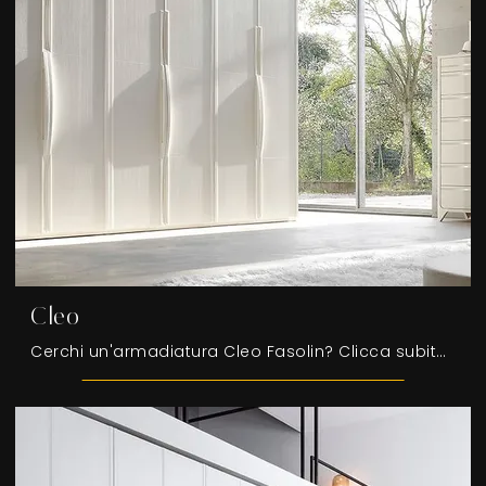
Cleo
Cerchi un'armadiatura Cleo Fasolin? Clicca subito! Gli armadi a muro con ante battenti ti aspettano.