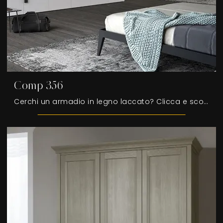
Comp 356
Cerchi un armadio in legno laccato? Clicca e scopri armadiature su misura con ante battenti di Mobilgam.