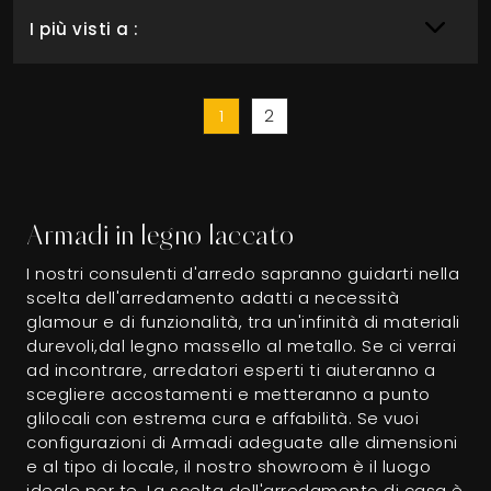
I più visti a :
1
2
Armadi in legno laccato
I nostri consulenti d'arredo sapranno guidarti nella
scelta dell'arredamento adatti a necessità
glamour e di funzionalità, tra un'infinità di materiali
durevoli,dal legno massello al metallo. Se ci verrai
ad incontrare, arredatori esperti ti aiuteranno a
scegliere accostamenti e metteranno a punto
glilocali con estrema cura e affabilità. Se vuoi
configurazioni di Armadi adeguate alle dimensioni
e al tipo di locale, il nostro showroom è il luogo
ideale per te. La scelta dell'arredamento di casa è