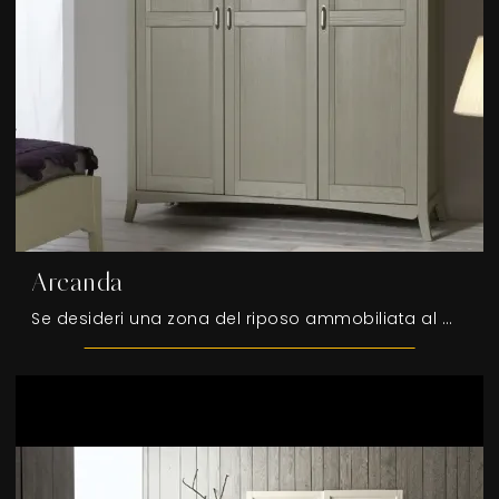
Arcanda
Se desideri una zona del riposo ammobiliata al meglio, scegli l'armadio Arcanda con ante battenti di Scandola!