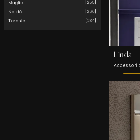
Maglie
255
Nardò
260
Taranto
234
Linda