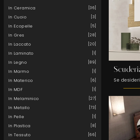
In Ceramica
36
In Cuoio
3
In Ecopelle
5
In Gres
28
In Laccato
20
In Laminato
1
In Legno
89
Scuderi
In Marmo
1
In Materico
6
In MDF
1
In Melaminico
27
In Metallo
73
In Pelle
1
In Plastica
8
In Tessuto
66