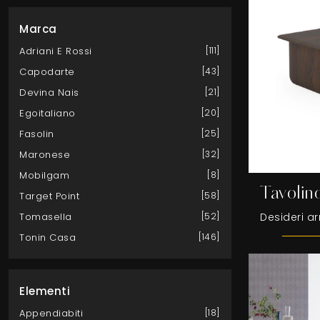
Marca
Adriani E Rossi
111
Capodarte
43
Devina Nais
21
Egoitaliano
20
Fasolin
25
Maronese
32
Mobilgam
8
Tavolin
Target Point
58
Tomasella
52
Tonin Casa
146
Elementi
Appendiabiti
18