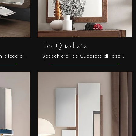
Tea Quadrata
Specchiera Cleo di Fasolin: clicca e scopri di più sui Complementi e specchi moderni in legno del noto e rinomato marchio!
Specchiera Tea Quadrata di Fasolin: clicca e scopri di più sui Complementi e specchi moderni in legno del rinomato brand!