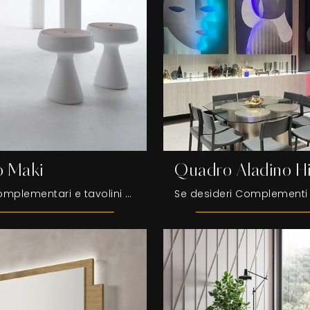
o Maki
Quadro Aladino Hi
Elementi complementari e tavolini Tonin Casa: scopri come impreziosire i tuoi locali design con il modello Tavolino Maki.