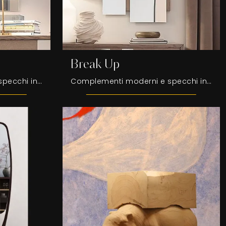
Break Up
Complementi moderni e specchi in legno: scopri di più sul modello Aurea di Fasolin e potrai impreziosire i tuoi spazi.
Complementi moderni e specchi in legno: scopri di più sul modello Break Up di Fasolin e potrai valorizzare i tuoi spazi.