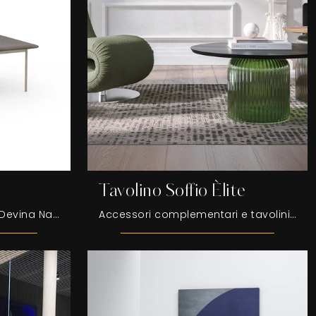
Tavolino Soffio Èlite
Tavolino in legno Drop di Devina Nais: clicca e scopri di più sui Complementi e tavolini moderni in legno del noto e rinomato marchio!
Accessori complementari e tavolini Tonin Casa: scopri come valorizzare i tuoi locali moderni con il modello Tavolino Soffio Èlite .