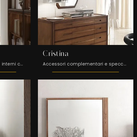
Cristina
Desideri completare i tuoi interni con i Complementi Fasolin? Eccoti diversi modelli di specchi in legno come Cristina Quadrata.
Accessori complementari e specchi Fasolin: scopri come valorizzare i tuoi spazi moderni con il modello Cristina.