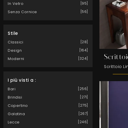
In Vetro
95
Senza Cornice
56
Stile
Classici
28
Design
164
Scritto
Moderni
324
I più visti a :
Bari
256
Brindisi
271
Copertino
275
Galatina
267
Lecce
246