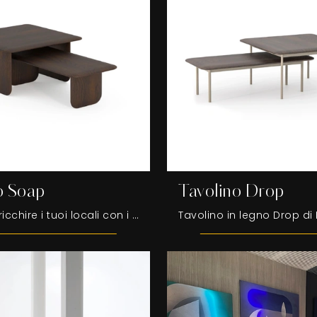
o Soap
Tavolino Drop
Desideri arricchire i tuoi locali con i Complementi Devina Nais? Ecco qui diversi modelli di tavolini in legno come Tavolino Soap.