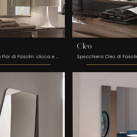
Cleo
Specchiera Flor di Fasolin: clicca e scopri di più sui Complementi e specchi moderni in legno del noto e conosciuto marchio!