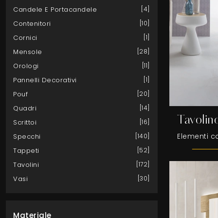
Candele E Portacandele
4
Contenitori
10
Cornici
1
Mensole
28
Orologi
11
Pannelli Decorativi
1
Pouf
20
Quadri
14
Tavolin
Scrittoi
16
Specchi
140
Tappeti
52
Tavolini
172
Vasi
30
Materiale