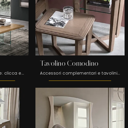
Tavolino Comodino
Tavolino Cleo di Maronese: clicca e ottieni informazioni sui Complementi e tavolini moderni in legno del noto e rinomato marchio!
Accessori complementari e tavolini Fasolin: scopri come arricchire i tuoi interni moderni con il modello Tavolino Comodino.