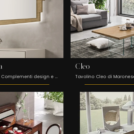
a
Cleo
Se desideri Complementi design e specchi in legno scopri di più sul modello Scuderia della firma Maronese.