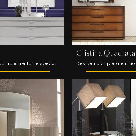
Cristina Quadrata
Accessori complementari e specchi Fasolin: scopri come impreziosire i tuoi spazi moderni con il modello Linda.