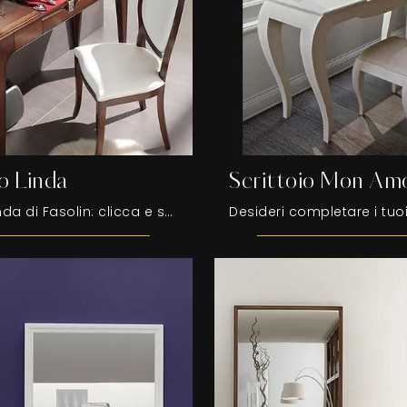
io Linda
Scrittoio Mon Am
Scrittoio Linda di Fasolin: clicca e scopri di più sui Complementi e scrittoi moderni in legno del noto e rinomato brand!