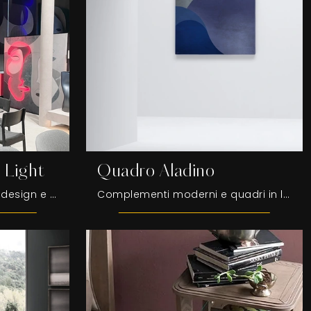
 Light
Quadro Aladino
Se desideri Complementi design e quadri in legno ottieni informazioni sul modello Quadro Aladino Hi Light della firma Adriani e Rossi.
Complementi moderni e quadri in legno: ottieni informazioni sul modello Quadro Aladino di Adriani e Rossi e potrai arricchire i tuoi interni.