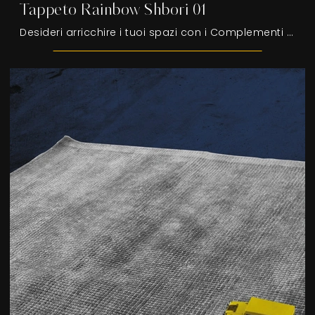
Tappeto Rainbow Shbori 01
Desideri arricchire i tuoi spazi con i Complementi Adriani e Rossi? Ecco qui molteplici modelli di tappeti in tessuto come Tappeto Rainbow Shbori 01.