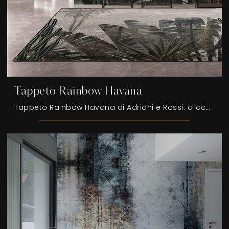
Tappeto Rainbow Havana
Tappeto Rainbow Havana di Adriani e Rossi: clicca e ottieni informazioni sui Complementi e tappeti moderni in tessuto del noto e conosciuto marchio!