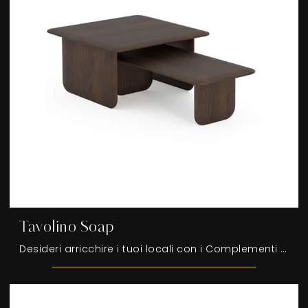
Tavolino Soap
Desideri arricchire i tuoi locali con i Complementi Devina Nais? Ecco qui diversi modelli di tavolini in legno come Tavolino Soap.