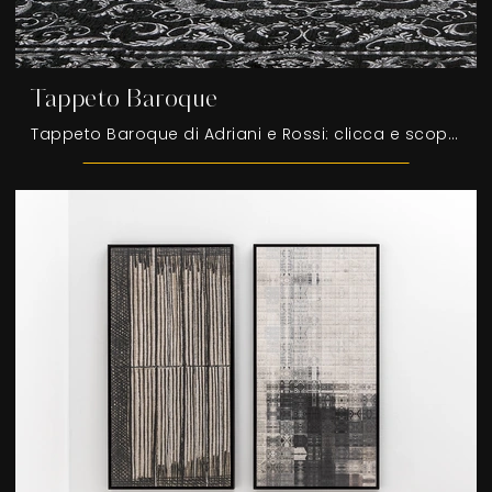
Tappeto Baroque
Tappeto Baroque di Adriani e Rossi: clicca e scopri di più sui Complementi e tappeti classici in tessuto del noto e rinomato marchio!