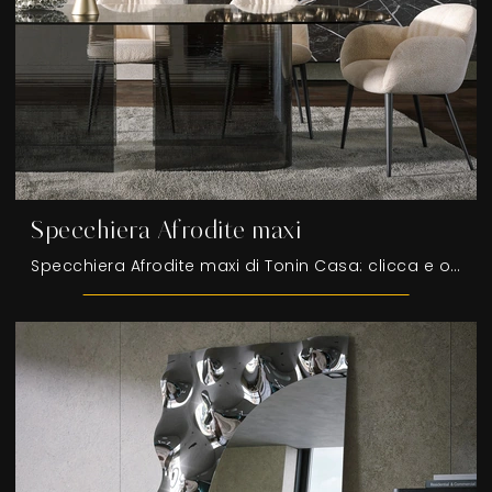
Specchiera Afrodite maxi
Specchiera Afrodite maxi di Tonin Casa: clicca e ottieni informazioni sui Complementi e specchi design in vetro del noto e rinomato marchio!