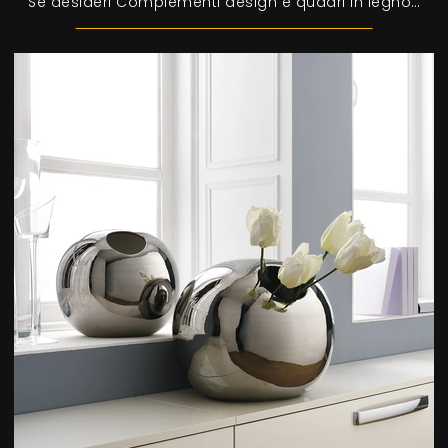
Se desideri Complementi design e quadri in legno ottieni informazioni sul modello Quadro Aladino Hi Light della firma Adriani e Rossi.