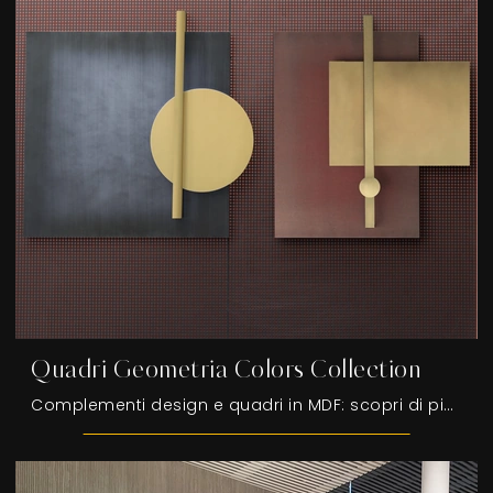
Quadri Geometria Colors Collection
Complementi design e quadri in MDF: scopri di più sul modello Quadri Geometria Colors Collection di Adriani e Rossi e potrai impreziosire i tuoi ...