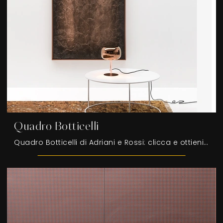
Quadro Botticelli
Quadro Botticelli di Adriani e Rossi: clicca e ottieni informazioni sui Complementi e quadri design in materico del noto e rinomato brand!