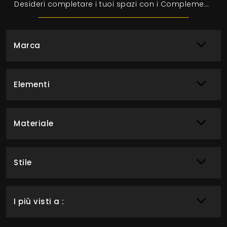
Desideri completare i tuoi spazi con i Complementi Adriani e Rossi? Eccoti vari modelli di tappeti in tessuto come Tappeto Theater Verde.
Marca
Elementi
Materiale
Stile
I più visti a :