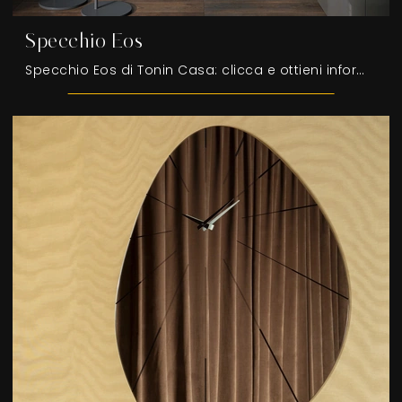
Specchio Eos
Specchio Eos di Tonin Casa: clicca e ottieni informazioni sui Complementi e specchi design in vetro del rinomato brand!