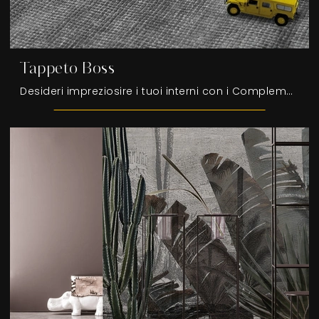
Tappeto Boss
Desideri impreziosire i tuoi interni con i Complementi Adriani e Rossi? Eccoti diversi modelli di tappeti in tessuto come Tappeto Boss.