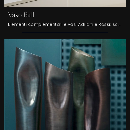
Vaso Ball
Elementi complementari e vasi Adriani e Rossi: scopri come impreziosire i tuoi locali design con il modello Vaso Ball.