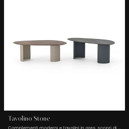
Tavolino Stone
Complementi moderni e tavolini in gres: scopri di più sul modello Tavolino Stone di Devina Nais e potrai valorizzare i tuoi locali.