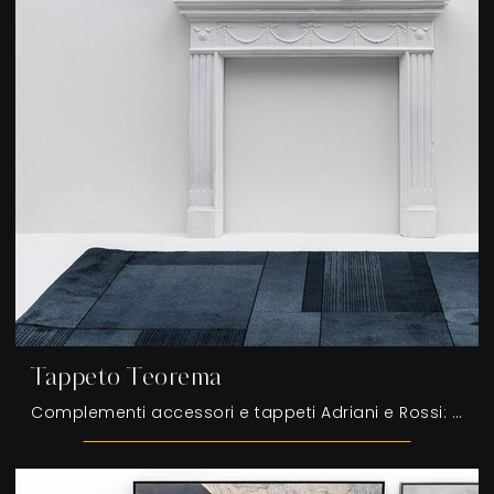
Tappeto Teorema
Complementi accessori e tappeti Adriani e Rossi: scopri come completare i tuoi locali moderni con il modello Tappeto Teorema.