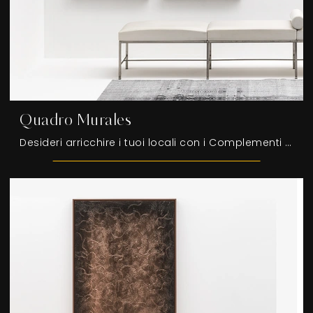
Quadro Murales
Desideri arricchire i tuoi locali con i Complementi Adriani e Rossi? Ecco qui differenti modelli di quadri in materico come Quadro Murales.