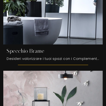
Specchio Brame
Desideri valorizzare i tuoi spazi con i Complementi Adriani e Rossi? Eccoti molteplici modelli di specchi in metallo come Specchio Brame.