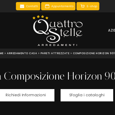
Contatti
Appuntamento
E-shop
AZI
ME
>
ARREDAMENTO CASA
>
PARETI ATTREZZATE
>
COMPOSIZIONE HORIZON 901
a Composizione Horizon 9
Richiedi Informazioni
Sfoglia i cataloghi