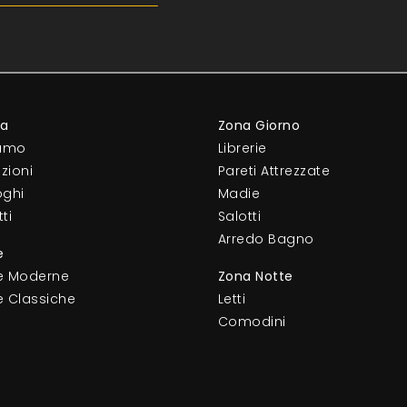
da
Zona Giorno
iamo
Librerie
zioni
Pareti Attrezzate
oghi
Madie
ti
Salotti
Arredo Bagno
e
e Moderne
Zona Notte
e Classiche
Letti
Comodini