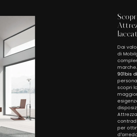
Scopri
Attre
laccat
Dai valo
di Mobi
compleme
marche.
901bis 
personal
scopri l
maggiori
esigenz
disposiz
Attrezz
contradd
per otti
d’arred