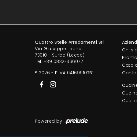
Quattro Stelle Arredamenti Srl
Azien
Via Giuseppe Leone
Chi s
73010 - Surbo (Lecce)
Promo
Tel.
+39 0832-366072
Catal
® 2026 - P.IVA 04169910751
Contat
Cucin
Cucin
Cucin
Powered by