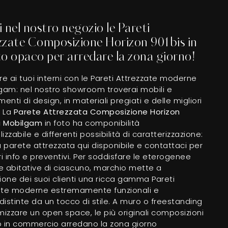
 nel nostro negozio le Pareti
zzate Composizione Horizon 901bis in
o opaco per arredare la zona giorno!
re ai tuoi interni con le Pareti Attrezzate moderne
lgam: nel nostro showroom troverai mobili e
nti di design, in materiali pregiati e delle migliori
 La
Parete Attrezzata Composizione Horizon
di Mobilgam
in foto ha componibilità
izzabile e differenti possibilità di caratterizzazione:
a parete attrezzata qui disponibile e contattaci per
 info e preventivi. Per soddisfare le eterogenee
e abitative di ciascuno, marchio mette a
ione dei suoi clienti una ricca gamma Pareti
ate moderne estremamente funzionali e
istinte da un tocco di stile. A muro o freestanding
mizzare un open space, le più originali composizioni
o in commercio arredano la zona giorno