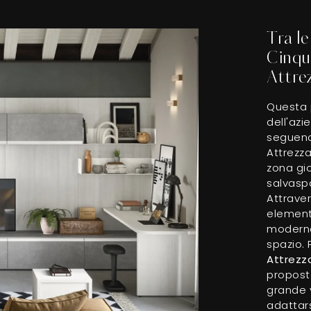
Tra l
Cinqu
Attre
Questa p
dell'azi
seguendo
Attrezz
zona gio
salvaspa
Attrave
elementi
moderne
spazio. 
Attrezz
propost
grande v
adattarsi