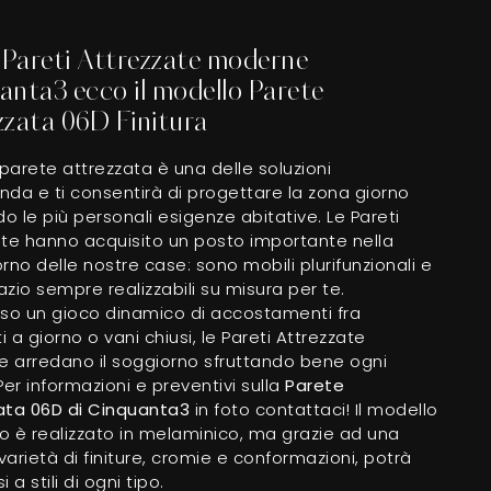
e Pareti Attrezzate moderne
anta3 ecco il modello Parete
zzata 06D Finitura
arete attrezzata è una delle soluzioni
enda e ti consentirà di progettare la zona giorno
 le più personali esigenze abitative. Le Pareti
ate hanno acquisito un posto importante nella
rno delle nostre case: sono mobili plurifunzionali e
zio sempre realizzabili su misura per te.
rso un gioco dinamico di accostamenti fra
 a giorno o vani chiusi, le Pareti Attrezzate
 arredano il soggiorno sfruttando bene ogni
Per informazioni e preventivi sulla
Parete
ata 06D di Cinquanta3
in foto contattaci! Il modello
o è realizzato in melaminico, ma grazie ad una
arietà di finiture, cromie e conformazioni, potrà
 a stili di ogni tipo.