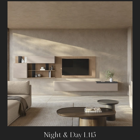
Night & Day L115