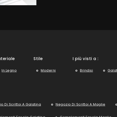
teriale
Stile
I più visti a :
In Legno
Moderni
Brindisi
Gala
o Di Scrittoi A Galatina
Negozio Di Scrittoi A Maglie