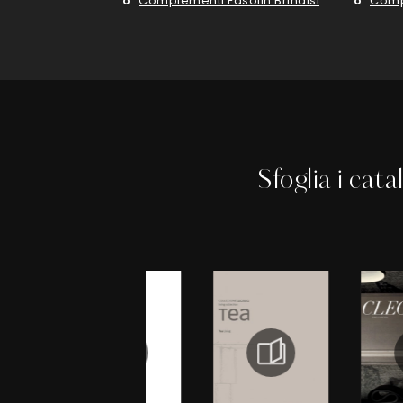
Complementi Fasolin Brindisi
Comp
Sfoglia i cata