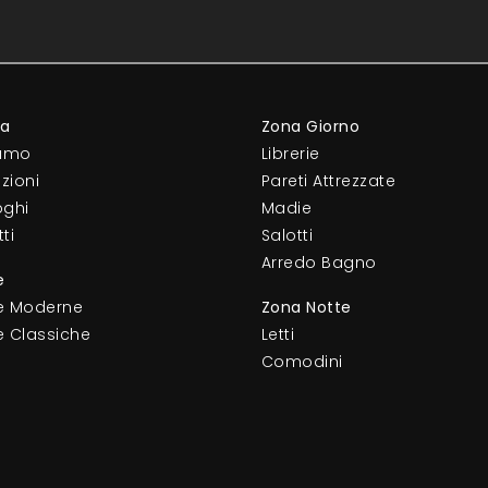
da
Zona Giorno
iamo
Librerie
zioni
Pareti Attrezzate
oghi
Madie
ti
Salotti
Arredo Bagno
e
e Moderne
Zona Notte
e Classiche
Letti
Comodini