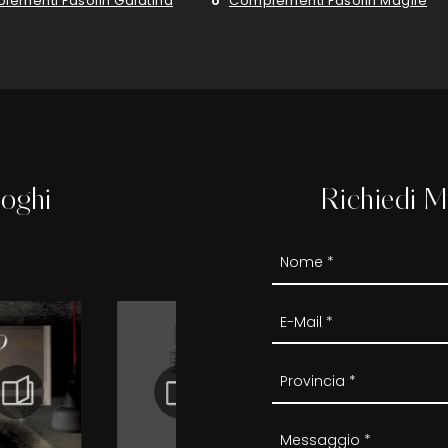
lementi Fasolin Galatina
Complementi Fasolin Maglie
loghi
Richiedi M