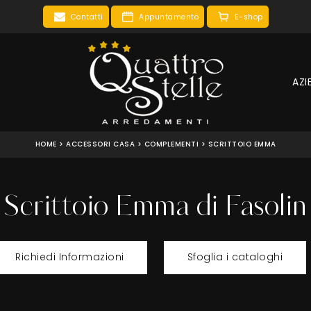
Contatti
Appuntamento
E-shop
AZI
HOME
>
ACCESSORI CASA
>
COMPLEMENTI
>
SCRITTOIO EMMA
Scrittoio Emma di Fasolin
Richiedi Informazioni
Sfoglia i cataloghi