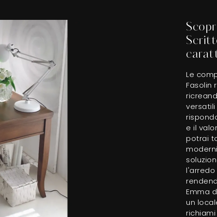
Scopri
Scrit
caratt
Le comp
Fasolin 
ricrean
versatil
rispondo
e il val
potrai t
moderni
soluzion
l'arredo
rendendo
Emma di 
un local
richiami