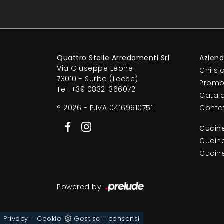
Quattro Stelle Arredamenti Srl
Azien
Via Giuseppe Leone
Chi s
73010 - Surbo (Lecce)
Promo
Tel.
+39 0832-366072
Catal
® 2026 - P.IVA 04169910751
Contat
Cucin
Cucin
Cucin
Powered by
-
Privacy
Cookie
Gestisci i consensi