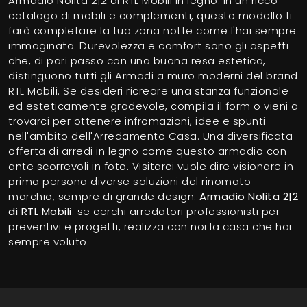
Armadio Nolita 2|2 di RTL Mobili in legno: in un ricco
catalogo di mobili e complementi, questo modello ti
farà completare la tua zona notte come l'hai sempre
immaginata. Durevolezza e comfort sono gli aspetti
che, di pari passo con una buona resa estetica,
distinguono tutti gli Armadi a muro moderni del brand
RTL Mobili. Se desideri ricreare una stanza funzionale
ed esteticamente gradevole, compila il form o vieni a
trovarci per ottenere infromazioni, idee e spunti
nell'ambito dell'Arredamento Casa. Una diversificata
offerta di arredi in legno come questo armadio con
ante scorrevoli in foto. Visitarci vuole dire visionare in
prima persona diverse soluzioni del rinomato
marchio, sempre di grande design.
Armadio Nolita 2|2
di RTL Mobili
: se cerchi arredatori professionisti per
preventivi e progetti, realizza con noi la casa che hai
sempre voluto.