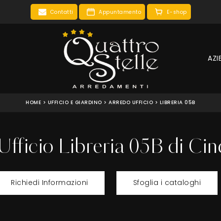
Contatti
Appuntamento
E-shop
AZI
HOME
>
UFFICIO E GIARDINO
>
ARREDO UFFICIO
>
LIBRERIA 05B
Ufficio Libreria 05B di Ci
Richiedi Informazioni
Sfoglia i cataloghi