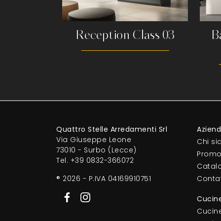
Reception Class 03
B
Quattro Stelle Arredamenti Srl
Azien
Via Giuseppe Leone
Chi s
73010 - Surbo (Lecce)
Promo
Tel.
+39 0832-366072
Catal
® 2026 - P.IVA 04169910751
Contat
Cucin
Cucin