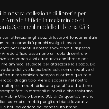
 la nostra collezione di librerie per
o e Arredo Ufficio in melaminico di
anta3, come il modello Libreria 05B
 con attenzione gli spazi di lavoro è fondamentale
ntire la comodità per chi svolge il lavoro e
ienza per i clienti: il nostro showroom ti aspetta.
uo Arredo Ufficio assumono un ruolo di centrale
za le composizioni arredative con librerie per
in melaminico, studiate per attrezzare lo spazio. Da
 vedere dal vivo le più belle soluzioni arredative di
fficio in melaminico, sempre di ottima qualità e
er locali di ogni tipo. Vieni a scoprire nel nostro
molteplici modelli di librerie per ufficio di ottima
 sempre fatti in materiali durevoli e che resistano
ni. Mobile Ufficio Libreria 05B di Cinquanta3: è uno
gliori esempi di mobili per gli ambienti lavorativi
li e belli da vedere del conosciuto brand.