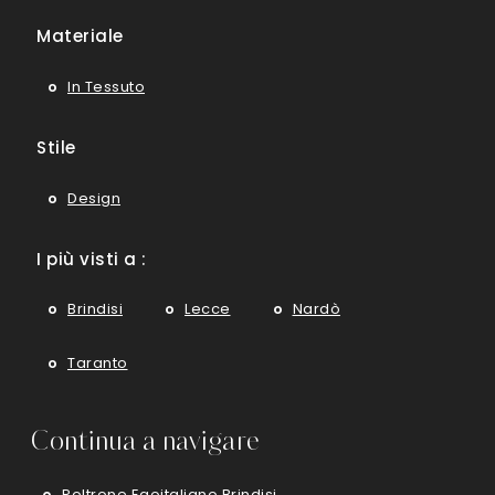
Materiale
In Tessuto
Stile
Design
I più visti a :
Brindisi
Lecce
Nardò
Taranto
Continua a navigare
Poltrone Egoitaliano Brindisi