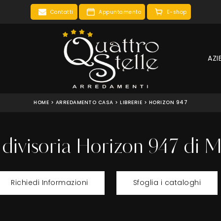
Contatti
Appuntamento
E-shop
AZI
HOME
>
ARREDAMENTO CASA
>
LIBRERIE
>
HORIZON 947
 divisoria Horizon 947 di
Richiedi Informazioni
Sfoglia i cataloghi