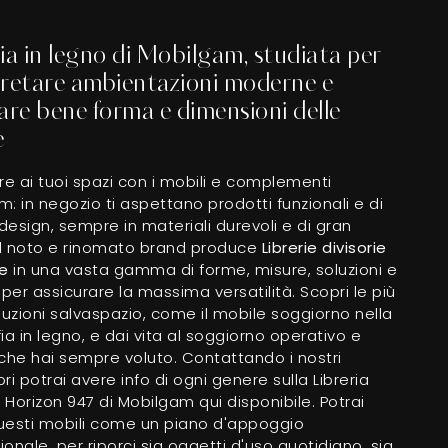
ia in legno di Mobilgam, studiata per
pretare ambientazioni moderne e
are bene forma e dimensioni delle
e
re ai tuoi spazi con i mobili e complementi
: in negozio ti aspettano prodotti funzionali e di
esign, sempre in materiali durevoli e di gran
 Il noto e rinomato brand produce
Librerie divisorie
e
in una vasta gamma di forme, misure, soluzioni e
 per assicurare la massima versatilità. Scopri le più
luzioni salvaspazio, come il mobile soggiorno nella
ia in legno, e dai vita al soggiorno operativo e
che hai sempre voluto. Contattando i nostri
ri potrai avere info di ogni genere sulla Libreria
a Horizon 947 di Mobilgam qui disponibile. Potrai
uesti mobili come un piano d'appoggio
zionale, per riporci sia oggetti d'uso quotidiano, sia