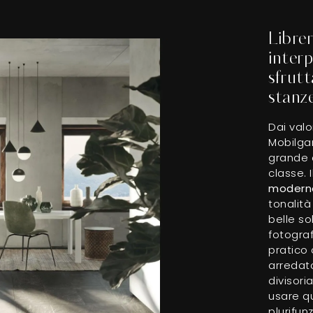
Librer
inter
sfrutt
stanz
Dai valo
Mobilgam
grande d
classe.
modern
tonalità
belle so
fotograf
pratico 
arredato
divisori
usare q
plurifun