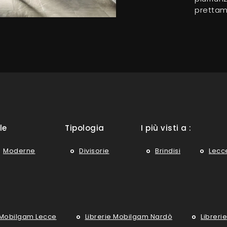
prettam
le
Tipologia
I più visti a :
Moderne
Divisorie
Brindisi
Lecc
e Mobilgam Lecce
Librerie Mobilgam Nardò
Libreri