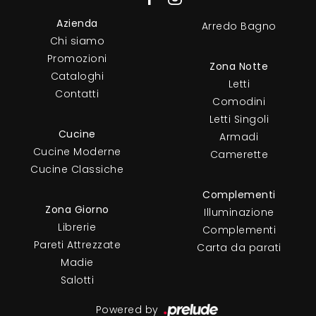
Azienda
Arredo Bagno
Chi siamo
Promozioni
Zona Notte
Cataloghi
Letti
Contatti
Comodini
Letti Singoli
Cucine
Armadi
Cucine Moderne
Camerette
Cucine Classiche
Complementi
Zona Giorno
Illuminazione
Librerie
Complementi
Pareti Attrezzate
Carta da parati
Madie
Salotti
Powered by