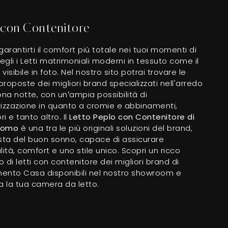
 con Contenitore
garantirti il comfort più totale nei tuoi momenti di
cegli i Letti matrimoniali moderni in tessuto come il
visibile in foto. Nel nostro sito potrai trovare le
 proposte dei migliori brand specializzati nell'arredo
ona notte, con un’ampia possibilità di
rizzazione in quanto a cromie e abbinamenti,
i e tanto altro. Il
Letto Peplo con Contenitore di
como
è una tra le più originali soluzioni del brand,
ista del buon sonno, capace di assicurare
lità, comfort e uno stile unico. Scopri un ricco
 di letti con contenitore dei migliori brand di
ento Casa disponibili nel nostro showroom e
a la tua camera da letto.