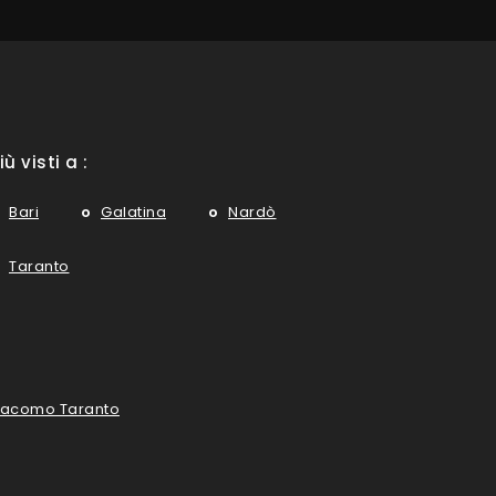
iù visti a :
Bari
Galatina
Nardò
Taranto
giacomo Taranto