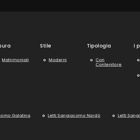
sura
Stile
Tipologia
I p
Matrimoniali
Moderni
Con
Contenitore
acomo Galatina
Letti Sangiacomo Nardò
Letti San