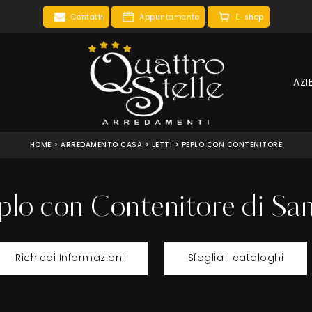
Contatti
Appuntamento
E-shop
AZI
HOME
>
ARREDAMENTO CASA
>
LETTI
>
PEPLO CON CONTENITORE
plo con Contenitore di S
Richiedi Informazioni
Sfoglia i cataloghi