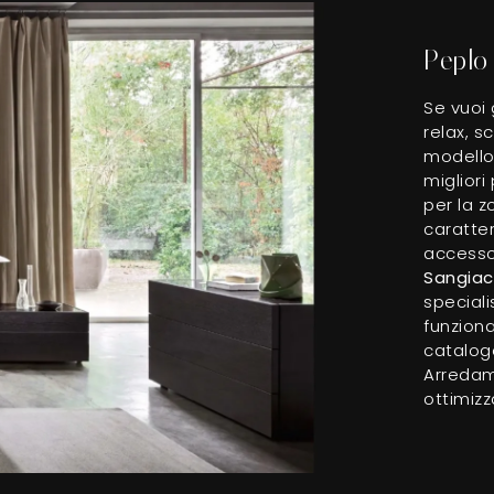
Peplo
Se vuoi 
relax, s
modello 
migliori
per la z
caratte
accessor
Sangia
special
funziona
catalogo
Arredam
ottimizz