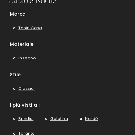
Caratteristiche
Marca
Tonin Casa
Materiale
In Legno
Stile
Classici
I più visti a :
Brindisi
Galatina
Nardò
Taranto