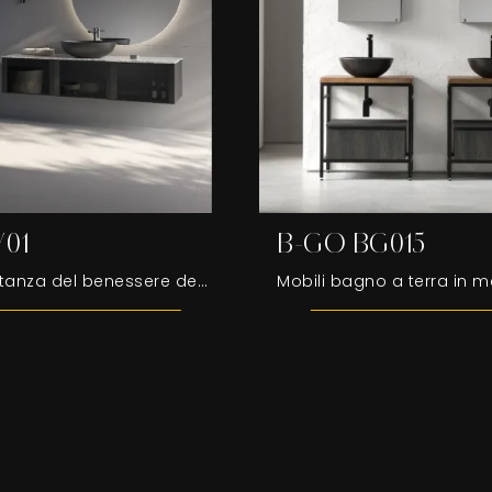
V01
B-GO BG015
Arreda la stanza del benessere design perfettamente con Conve V01, mobili bagno sospesi e complementi in vetro di Compab.