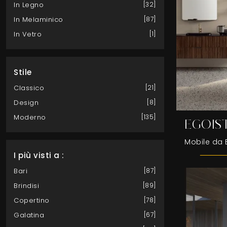
In Legno
32
In Melaminico
87
In Vetro
1
Stile
Classico
21
Design
8
Moderno
135
EGOIS
I più visti a :
Bari
87
Brindisi
89
Copertino
78
Galatina
67