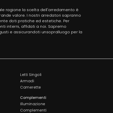
 tale ragione la scelta dell'arredamento è
grande valore. I nostri arredatori sapranno
ente doti pratiche ed estetiche. Per
ti interni, affidati a noi. Sapremo
 gusti e assicurandoti unsopralluogo per la
Letti Singoli
Armadi
Camerette
Complementi
Illuminazione
Complementi