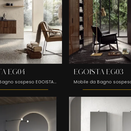
TA EG04
EGOISTA EG03
Mobile da Bagno sospeso EGOISTA EG04 di Compab: clicca e ottieni informazioni su mobili bagno sospesi in legno e accessori dell'azienda.