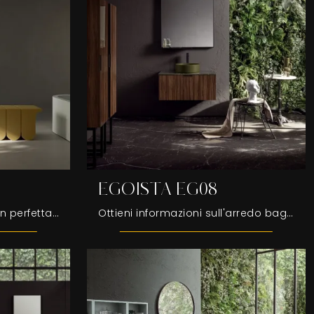
EGOISTA EG08
Arreda il tuo bagno design perfettamente con IPE IP03, mobili bagno a terra e oggetti in laccato lucido di Compab.
Ottieni informazioni sull'arredo bagno design: mobili bagno a terra in legno come il modello EGOISTA EG08 di Compab ti aspettano.