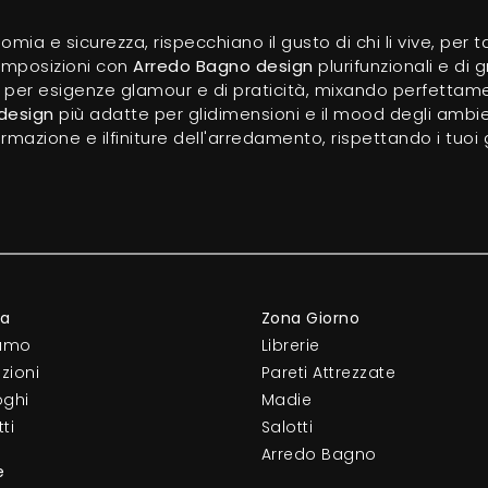
onomia e sicurezza, rispecchiano il gusto di chi li vive, per
composizioni con
Arredo Bagno
design
plurifunzionali e di 
ati per esigenze glamour e di praticità, mixando perfettam
design
più adatte per glidimensioni e il mood degli ambien
mazione e ilfiniture dell'arredamento, rispettando i tuoi
da
Zona Giorno
iamo
Librerie
zioni
Pareti Attrezzate
oghi
Madie
ti
Salotti
Arredo Bagno
e