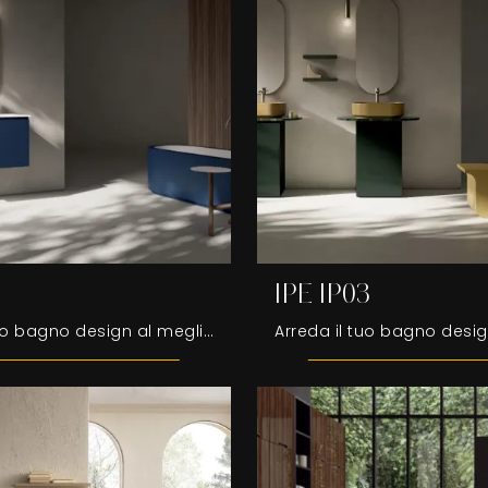
IPE IP03
Arreda il tuo bagno design al meglio con IPE IP16, mobili bagno sospesi e accessori in laccato opaco di Compab.