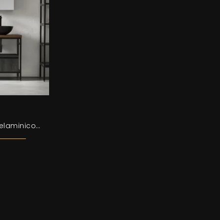
Mobili bagno a terra in melaminico del brand Compab: clicca e scopri l'arredo bagno design B-GO BG015 per la stanza del benessere.