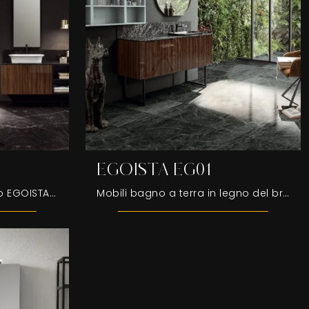
EGOISTA EG01
Mobile da Bagno sospeso EGOISTA EG03 di Compab: clicca e scopri di più su mobili bagno sospesi in legno e accessori della firma.
Mobili bagno a terra in legno del brand Compab: clicca e scopri l'arredo bagno design EGOISTA EG01 per il bagno di casa.