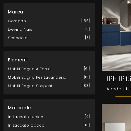
Marca
Compab
156
Devina Nais
5
Scandola
3
Elementi
Mobili Bagno A Terra
61
Mobili Bagno Per Lavanderia
15
IPE IP16
Mobili Bagno Sospesi
88
Materiale
In Laccato Lucido
6
In Laccato Opaco
38