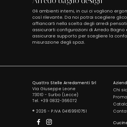
Arredo bagno design
Gli ambienti interni, in cui ci vogliono erg
così rilevante. Da noi potrai scegliere gli
affiancarti nella scelta degli arredi pens
assicurarti configurazioni di Arredo Bagno
assicurare supporto per scegliere la confor
misurazione degli spazi.
Quattro Stelle Arredamenti Srl
Azien
Via Giuseppe Leone
Chi s
73010 - Surbo (Lecce)
Promo
Tel.
+39 0832-366072
Catal
® 2026 - P.IVA 04169910751
Contat
Cucin