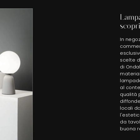
Lampa
scopri
In negoz
commerc
esclusi
scelte d
di Ondal
material
lampade
al cont
qualità 
diffonde
locali d
l'estet
da tavol
buona re