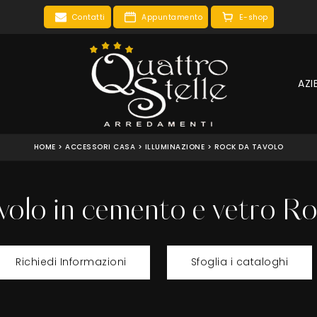
Contatti
Appuntamento
E-shop
AZI
HOME
>
ACCESSORI CASA
>
ILLUMINAZIONE
>
ROCK DA TAVOLO
olo in cemento e vetro R
Richiedi Informazioni
Sfoglia i cataloghi