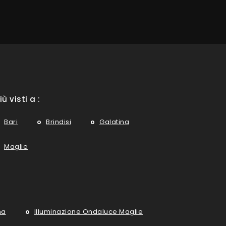
iù visti a :
Bari
Brindisi
Galatina
Maglie
na
Illuminazione Ondaluce Maglie