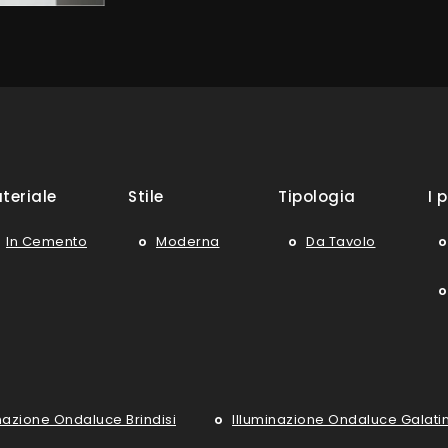
teriale
Stile
Tipologia
I p
In Cemento
Moderna
Da Tavolo
nazione Ondaluce Brindisi
Illuminazione Ondaluce Galati