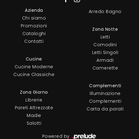
Azienda
Arredo Bagno
Chi siamo
Promozioni
Zona Notte
Cataloghi
Letti
Contatti
Comodini
Letti Singoli
Cucine
Armadi
Cucine Moderne
Camerette
Cucine Classiche
Complementi
Zona Giorno
Illuminazione
Librerie
Complementi
Pareti Attrezzate
Carta da parati
Madie
Salotti
Powered by