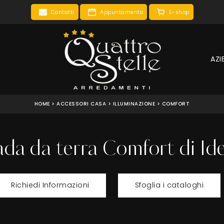
Contatti
Appuntamento
E-shop
AZI
HOME
>
ACCESSORI CASA
>
ILLUMINAZIONE
>
COMFORT
da da terra Comfort di Ide
Richiedi Informazioni
Sfoglia i cataloghi