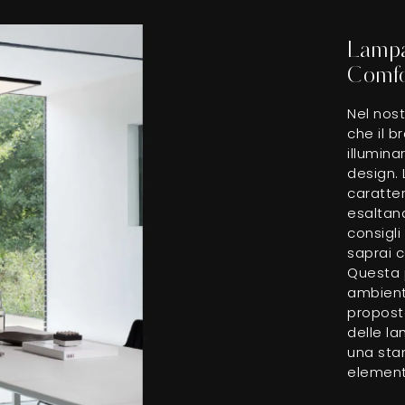
Lampad
Comfor
Nel nost
che il b
illumina
design. 
caratter
esaltan
consigli 
saprai c
Questa 
ambienti
propost
delle la
una sta
element