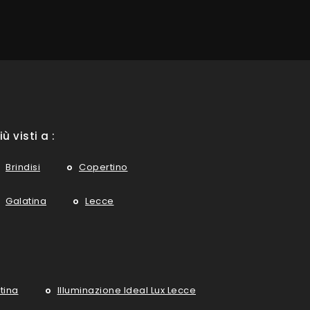
iù visti a :
Brindisi
Copertino
Galatina
Lecce
tina
Illuminazione Ideal Lux Lecce