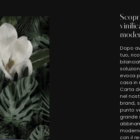
Scopri
vinili
mode
Dopo ave
tuo, ric
bilancia
soluzio
evoca pe
casa in 
Carta da
nel nost
brand, s
punto ve
grande 
abbiname
moderna
con il r