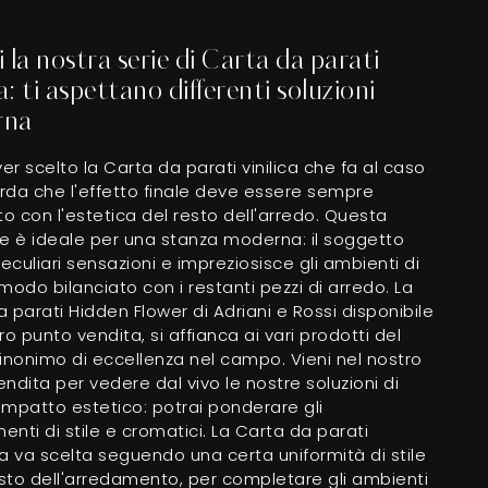
 la nostra serie di Carta da parati
ca: ti aspettano differenti soluzioni
rna
r scelto la Carta da parati vinilica che fa al caso
orda che l'effetto finale deve essere sempre
to con l'estetica del resto dell'arredo. Questa
ne è ideale per una stanza moderna: il soggetto
culiari sensazioni e impreziosisce gli ambienti di
modo bilanciato con i restanti pezzi di arredo. La
 parati Hidden Flower di Adriani e Rossi disponibile
ro punto vendita, si affianca ai vari prodotti del
inonimo di eccellenza nel campo. Vieni nel nostro
ndita per vedere dal vivo le nostre soluzioni di
impatto estetico: potrai ponderare gli
nti di stile e cromatici. La Carta da parati
 va scelta seguendo una certa uniformità di stile
esto dell'arredamento, per completare gli ambienti