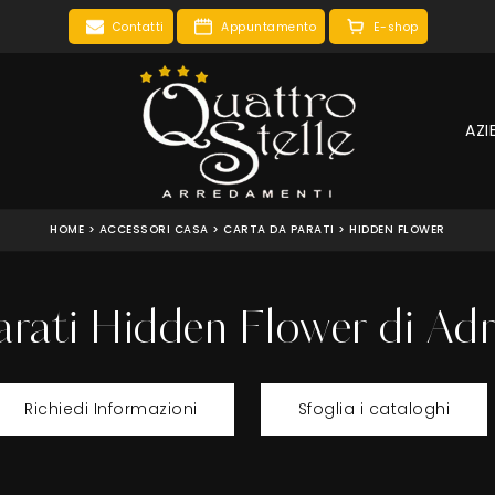
Contatti
Appuntamento
E-shop
AZI
HOME
>
ACCESSORI CASA
>
CARTA DA PARATI
>
HIDDEN FLOWER
arati Hidden Flower di Adri
Richiedi Informazioni
Sfoglia i cataloghi