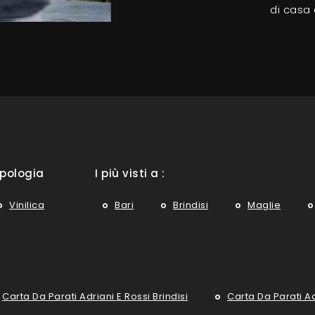
di casa 
ipologia
I più visti a :
Vinilica
Bari
Brindisi
Maglie
Carta Da Parati Adriani E Rossi Brindisi
Carta Da Parati Ad